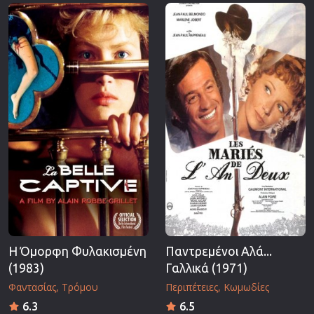
Επιστημονικής Φαντασίας
Εποχής
Ερωτικές
Ευρωπαικός Κινηματογράφος
Θρησκευτικές
Θρίλερ
Ιστορικές
Καταστροφής
Κλασσικές
Η Όμορφη Φυλακισμένη
Παντρεμένοι Αλά...
(1983)
Γαλλικά (1971)
Φαντασίας
Τρόμου
Περιπέτειες
Κωμωδίες
6.3
6.5