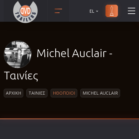
EL
Animation
Anime
Αισθηματικές
Michel Auclair -
Αισθησιακές
Αστυνομικές
Ταινίες
Β' Παγκόσμιος Πόλεμος
Βιογραφίες
ΑΡΧΙΚΗ
ΤΑΙΝΙΕΣ
ΗΘΟΠΟΙΟΙ
MICHEL AUCLAIR
Γουέστερν
Δραματικές
Δράσης
Ελληνικός Κινηματογράφος
Επιβίωσης