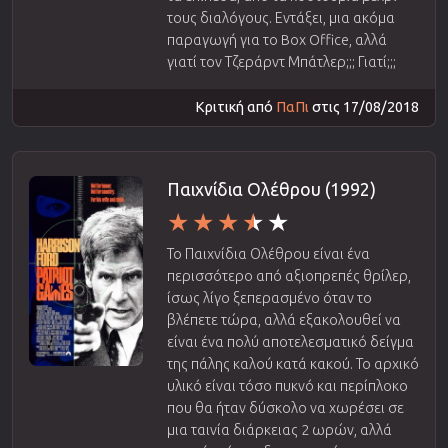
τους διαλόγους. Εντάξει, μια ακόμα
παραγωγή για το Box Office, αλλά
γιατί τον Τζεράρντ Μπάτλερ;;; Γιατί;;;
Κριτική από
ΠαΠι
στις 17/08/2018
Παιχνίδια Ολέθρου (1992)
Το Παιχνίδια Ολέθρου είναι ένα
περισσότερο από αξιοπρεπές θρίλερ,
ίσως λίγο ξεπερασμένο όταν το
βλέπετε τώρα, αλλά εξακολουθεί να
είναι ένα πολύ αποτελεσματικό δείγμα
της πάλης καλού κατά κακού. Το αρχικό
υλικό είναι τόσο πυκνό και περίπλοκο
που θα ήταν δύσκολο να χωρέσει σε
μια ταινία διάρκειας 2 ωρών, αλλά