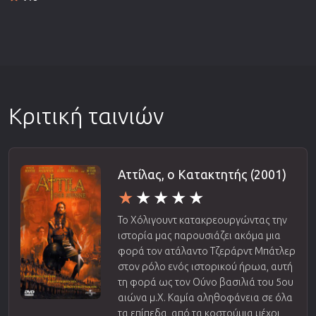
Κριτική ταινιών
Αττίλας, ο Κατακτητής (2001)
Το Χόλιγουντ κατακρεουργώντας την
ιστορία μας παρουσιάζει ακόμα μια
φορά τον ατάλαντο Τζεράρντ Μπάτλερ
στον ρόλο ενός ιστορικού ήρωα, αυτή
τη φορά ως τον Ούνο βασιλιά του 5ου
αιώνα μ.Χ. Καμία αληθοφάνεια σε όλα
τα επίπεδα, από τα κοστούμια μέχρι