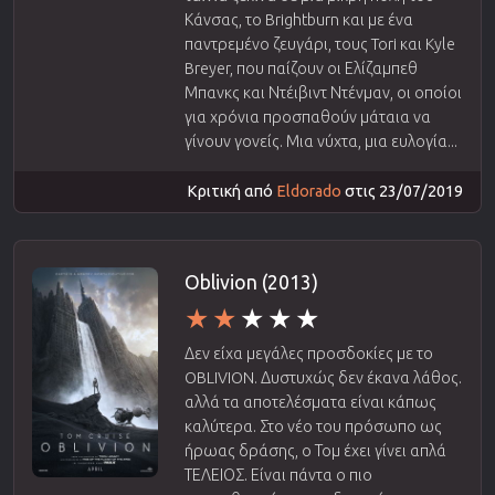
Κάνσας, το Brightburn και με ένα
παντρεμένο ζευγάρι, τους Tori και Kyle
Breyer, που παίζουν οι Ελίζαμπεθ
Μπανκς και Ντέιβιντ Ντένμαν, οι οποίοι
για χρόνια προσπαθούν μάταια να
γίνουν γονείς. Μια νύχτα, μια ευλογία...
Κριτική από
Eldorado
στις 23/07/2019
Oblivion (2013)
Δεν είχα μεγάλες προσδοκίες με το
OBLIVION. Δυστυχώς δεν έκανα λάθος.
αλλά τα αποτελέσματα είναι κάπως
καλύτερα. Στο νέο του πρόσωπο ως
ήρωας δράσης, ο Τομ έχει γίνει απλά
ΤΕΛΕΙΟΣ. Είναι πάντα ο πιο