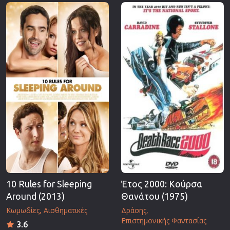
Επιστημονικής Φαντασίας
Εποχής
Ερωτικές
Ευρωπαικός Κινηματογράφος
Θρησκευτικές
Θρίλερ
Ιστορικές
Καταστροφής
Κλασσικές
10 Rules for Sleeping
Έτος 2000: Κούρσα
Around (2013)
Θανάτου (1975)
Κωμωδίες
Αισθηματικές
Δράσης
Επιστημονικής Φαντασίας
3.6