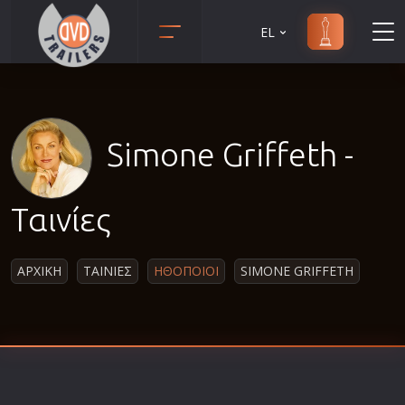
EL
Animation
Anime
Αισθηματικές
Simone Griffeth -
Αισθησιακές
Αστυνομικές
Ταινίες
Β' Παγκόσμιος Πόλεμος
Βιογραφίες
ΑΡΧΙΚΗ
ΤΑΙΝΙΕΣ
ΗΘΟΠΟΙΟΙ
SIMONE GRIFFETH
Γουέστερν
Δραματικές
Δράσης
Ελληνικός Κινηματογράφος
Επιβίωσης