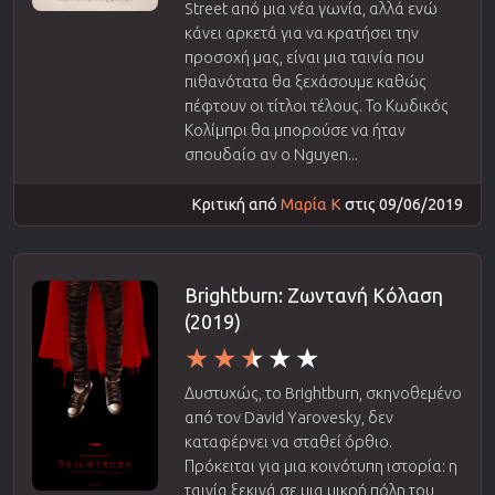
Street από μια νέα γωνία, αλλά ενώ
κάνει αρκετά για να κρατήσει την
προσοχή μας, είναι μια ταινία που
πιθανότατα θα ξεχάσουμε καθώς
πέφτουν οι τίτλοι τέλους. Το Κωδικός
Κολίμπρι θα μπορούσε να ήταν
σπουδαίο αν ο Nguyen...
Κριτική από
Μαρία Κ
στις 09/06/2019
Brightburn: Zωντανή Κόλαση
(2019)
Δυστυχώς, το Brightburn, σκηνοθεμένο
από τον David Yarovesky, δεν
καταφέρνει να σταθεί όρθιο.
Πρόκειται για μια κοινότυπη ιστορία: η
ταινία ξεκινά σε μια μικρή πόλη του