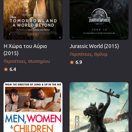
Η Χώρα του Αύριο
Jurassic World (2015)
(2015)
Περιπέτειες
Θρίλερ
Περιπέτειες
Μυστηρίου
6.9
6.4