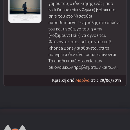
γάμου του, ο ιδιοκτήτης ενός μπαρ
Nick Dunne (Μπεν Άφλεκ) βρίσκει το
σπίτι του στο Μισσούρι
παραβιασμένο. ίχνη πάλης στο σαλόνι
του και τη σύζυγό του, η Amy
(Ρόζαμουντ Πάικ) να αγνοείται.
Φτάνοντας στον σπίτι, η ντετέκτιβ
Rhonda Boney αισθάνεται ότι τα
πράγματα δεν είναι όπως φαίνονται.
Τα αποδεικτικά στοιχεία των
οικονομικών προβλημάτων και των...
Κριτική από
Μαρίνα
στις 29/06/2019