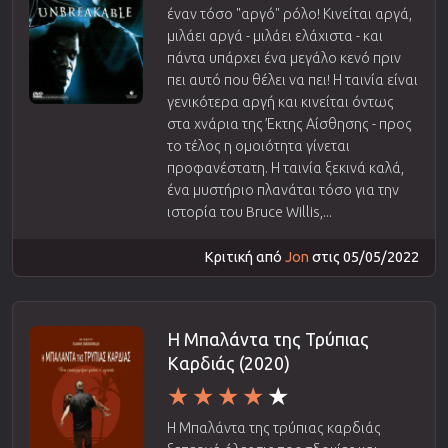
έναν τόσο "αργό" ρόλο! Κινείται αργά,
μιλάει αργά - μιλάει ελάχιστα - και
πάντα υπάρχει ένα μεγάλο κενό πριν
πει αυτό που θέλει να πει! Η ταινία είναι
γενικότερα αργή και κινείται όντως
στα χνάρια της Έκτης Αίσθησης - προς
το τέλος η ομοιότητα γίνεται
προφανέστατη. Η ταινία ξεκινά καλά,
ένα μυστήριο πλανάται τόσο για την
ιστορία του Bruce Willis,...
Κριτική από
Jon
στις 05/05/2022
Η Μπαλάντα της Τρύπιας
Καρδιάς (2020)
Η Μπαλάντα της τρύπιας καρδιάς