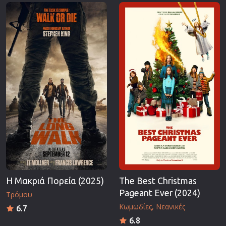
Επιστημονικής Φαντασίας
Εποχής
Ερωτικές
Ευρωπαικός Κινηματογράφος
Θρησκευτικές
Θρίλερ
Ιστορικές
Καταστροφής
Κλασσικές
Η Μακριά Πορεία (2025)
The Best Christmas
Pageant Ever (2024)
Τρόμου
Κωμωδίες
Νεανικές
6.7
6.8