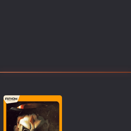
Επιστημονικής Φαντασίας
Εποχής
Ερωτικές
Ευρωπαικός Κινηματογράφος
Θρησκευτικές
Θρίλερ
Ιστορικές
Καταστροφής
Κλασσικές