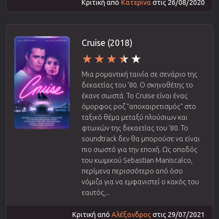
Κριτική από
Κατερίνα
στις 26/08/2020
Cruise (2018)
Μια ρομαντική ταινία σε σενάριο της
δεκαετίας του '80. Ο σκηνοθέτης το
έκανε σωστά. Το Cruise είναι ένας
όμορφος ροζ "αποχαιρετισμός" στο
ταξικό θέμα μεταξύ πλούσιων και
φτωχών της δεκαετίας του '80. Το
soundtrack δεν θα μπορούσε να είναι
πιο σωστό για την εποχή. Ως οπαδός
του κωμικού Sebastian Maniscalco,
περίμενα περισσότερο από όσο
νόμιζα για να εμφανιστεί ο κακός του
εαυτός,...
Κριτική από
Αλέξανδρος
στις 29/07/2021