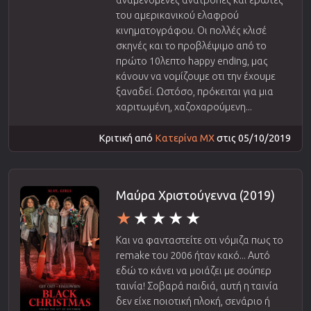
αναμενόμενες ανατροπές και έρωτες
του αμερικανικού ελαφρού
κινηματογράφου. Οι πολλές κλισέ
σκηνές και το προβλέψιμο από το
πρώτο 10λεπτο happy ending, μας
κάνουν να νομίζουμε οτι την έχουμε
ξαναδεί. Ωστόσο, πρόκειται για μια
χαριτωμένη, χαζοχαρούμενη...
Κριτική από
Κατερίνα ΜΧ
στις 05/10/2019
Μαύρα Χριστούγεννα (2019)
Και να φανταστείτε οτι νόμιζα πως το
remake του 2006 ήταν κακό... Αυτό
εδώ το κάνει να μοιάζει με σούπερ
ταινία! Σοβαρά παιδιά, αυτή η ταινία
δεν είχε ποιοτική πλοκή, σενάριο ή