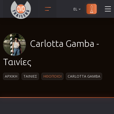
EL
Animation
Anime
Αισθηματικές
Carlotta Gamba -
Αισθησιακές
Αστυνομικές
Ταινίες
Β' Παγκόσμιος Πόλεμος
Βιογραφίες
ΑΡΧΙΚΗ
ΤΑΙΝΙΕΣ
ΗΘΟΠΟΙΟΙ
CARLOTTA GAMBA
Γουέστερν
Δραματικές
Δράσης
Ελληνικός Κινηματογράφος
Επιβίωσης