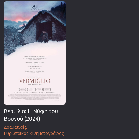
Επιστημονικής Φαντασίας
Εποχής
Ερωτικές
Ευρωπαικός Κινηματογράφος
Θρησκευτικές
Θρίλερ
Ιστορικές
Καταστροφής
Κλασσικές
Βερμίλιο: Η Νύφη του
Βουνού (2024)
Δραματικές
Ευρωπαικός Κινηματογράφος