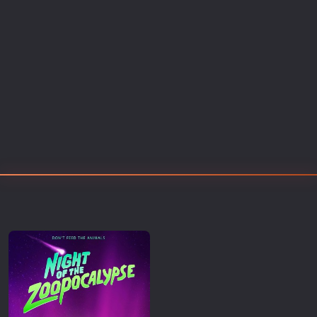
Επιστημονικής Φαντασίας
Εποχής
Ερωτικές
Ευρωπαικός Κινηματογράφος
Θρησκευτικές
Θρίλερ
Ιστορικές
Καταστροφής
Κλασσικές