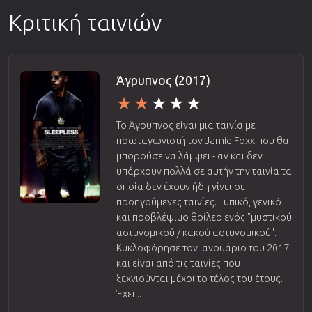
Κριτική ταινιών
Άγρυπνος (2017)
Το Άγρυπνος είναι μια ταινία με
πρωταγωνιστή τον Jamie Foxx που θα
μπορούσε να λάμψει - αν και δεν
υπάρχουν πολλά σε αυτήν την ταινία τα
οποία δεν έχουν ήδη γίνει σε
προηγούμενες ταινίες. Τυπικό, γενικό
και προβλέψιμο θρίλερ ενός "μυστικού
αστυνομικού / κακού αστυνομικού".
Κυκλοφόρησε τον Ιανουάριο του 2017
και είναι από τις ταινίες που
ξεχνιούνται μέχρι το τέλος του έτους.
Έχει...