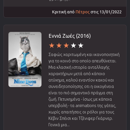
Κριτική από
Πέτρος
στις 13/01/2022
Εννιά Ζωές (2016)
Σαφώς χαριτωμένη και ικανοποιητική
για το κοινό στο οποίο απευθύνεται.
Μια κλασική ιστορία ανταλλαγής
χαρακτήρων μετά από κάποιο
ατύχημα, καλού εναντίον κακού και
συνειδητοποίησης οτι η οικογένεια
είναι το πιό σημαντικό πράγμα στη
ζωή. Πετυχημένα - ίσως με κάποια
υπερβολή - τα animations της γάτας,
χωρίς απαιτήσεις οι ρόλοι για τους
Κέβιν Σπέισι και Τζένιφερ Γκάρνερ.
Γενικά μια...