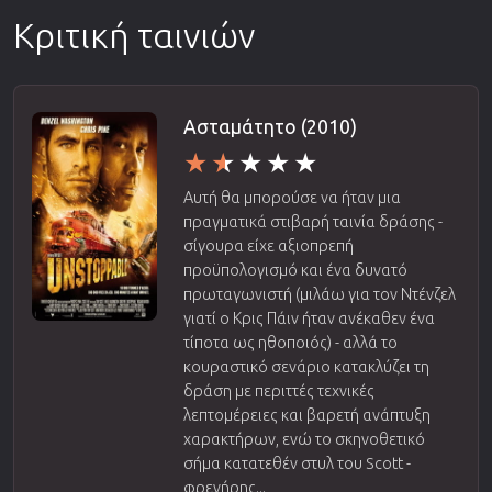
Κριτική ταινιών
Ασταμάτητο (2010)
Αυτή θα μπορούσε να ήταν μια
πραγματικά στιβαρή ταινία δράσης -
σίγουρα είχε αξιοπρεπή
προϋπολογισμό και ένα δυνατό
πρωταγωνιστή (μιλάω για τον Ντένζελ
γιατί ο Κρις Πάιν ήταν ανέκαθεν ένα
τίποτα ως ηθοποιός) - αλλά το
κουραστικό σενάριο κατακλύζει τη
δράση με περιττές τεχνικές
λεπτομέρειες και βαρετή ανάπτυξη
χαρακτήρων, ενώ το σκηνοθετικό
σήμα κατατεθέν στυλ του Scott -
φρενήρης...