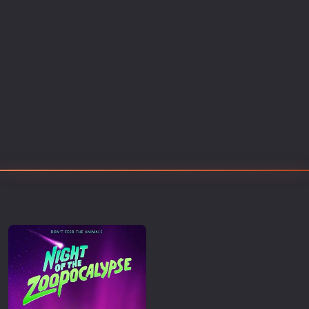
Επιστημονικής Φαντασίας
Εποχής
Ερωτικές
Ευρωπαικός Κινηματογράφος
Θρησκευτικές
Θρίλερ
Ιστορικές
Καταστροφής
Κλασσικές