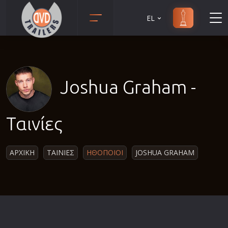
EL
Animation
Anime
Αισθηματικές
Joshua Graham -
Αισθησιακές
Αστυνομικές
Ταινίες
Β' Παγκόσμιος Πόλεμος
Βιογραφίες
ΑΡΧΙΚΗ
ΤΑΙΝΙΕΣ
ΗΘΟΠΟΙΟΙ
JOSHUA GRAHAM
Γουέστερν
Δραματικές
Δράσης
Ελληνικός Κινηματογράφος
Επιβίωσης