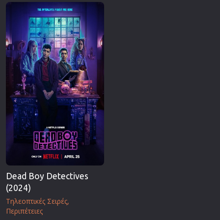
Επιστημονικής Φαντασίας
Εποχής
Ερωτικές
Ευρωπαικός Κινηματογράφος
Θρησκευτικές
Θρίλερ
Ιστορικές
Καταστροφής
Κλασσικές
Dead Boy Detectives
(2024)
Τηλεοπτικές Σειρές
Περιπέτειες