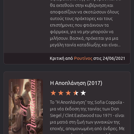
θα εκτεθούν στην κυβέρνηση και
αποφασίζουν να σκοτώσουν όλους
αυτούς τους πράκτορες και τους
επιστήμονες που φτιάχνουν τα
φάρμακα, για να μην μπορούν να
μιλήσουν. Βασικά, πρόκειται για μια
μεγάλη ταινία καταδίωξης και είναι...
Κριτική από
Ρουτίνος
στις 24/06/2021
Η Αποπλάνηση (2017)
Το "Η Αποπλάνηση" της Sofia Coppola -
μια νέα έκδοση της ταινίας των Don
Siegel / Clint Eastwood του 1971 - είναι
μια ματιά στη ζωή των γυναικών της
εποχής, απομονωμένη από άνδρες. Με