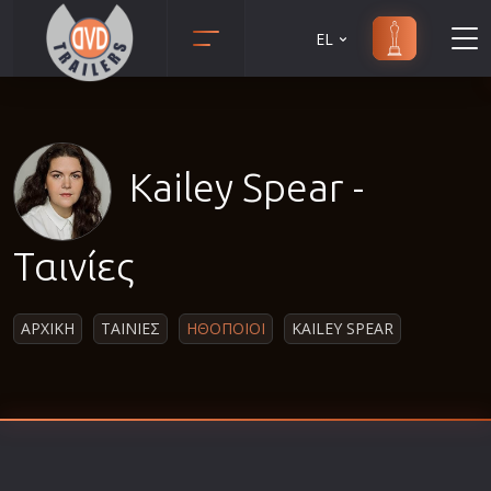
EL
Animation
Anime
Αισθηματικές
Kailey Spear -
Αισθησιακές
Αστυνομικές
Ταινίες
Β' Παγκόσμιος Πόλεμος
Βιογραφίες
ΑΡΧΙΚΗ
ΤΑΙΝΙΕΣ
ΗΘΟΠΟΙΟΙ
KAILEY SPEAR
Γουέστερν
Δραματικές
Δράσης
Ελληνικός Κινηματογράφος
Επιβίωσης