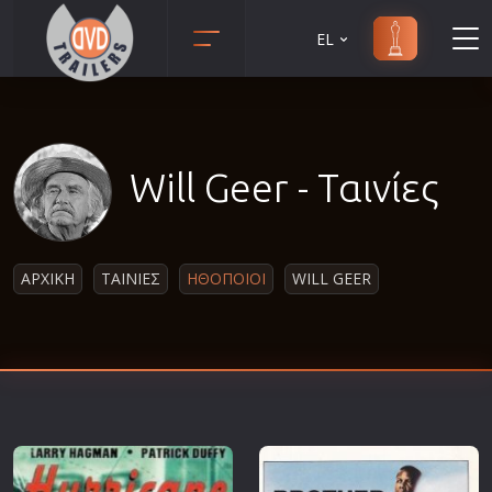
EL
Animation
Anime
Αισθηματικές
Will Geer - Ταινίες
Αισθησιακές
Αστυνομικές
Β' Παγκόσμιος Πόλεμος
ΑΡΧΙΚΗ
ΤΑΙΝΙΕΣ
ΗΘΟΠΟΙΟΙ
WILL GEER
Βιογραφίες
Γουέστερν
Δραματικές
Δράσης
Ελληνικός Κινηματογράφος
Επιβίωσης