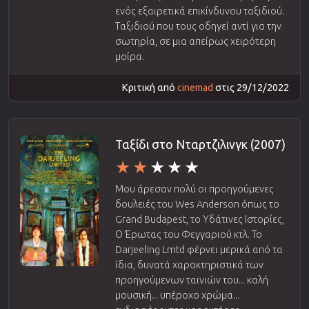
ενός εξαιρετικά επικίνδυνου ταξιδιού.
Ταξιδιού που τους οδηγεί αντί για την
σωτηρία, σε μια απείρως χειρότερη
μοίρα.
Κριτική από
cinemad
στις 29/12/2022
Ταξίδι στο Νταρτζιλινγκ (2007)
Μου άρεσαν πολύ οι προηγούμενες
δουλειές του Wes Anderson όπως το
Grand Budapest, το Υδάτινες Ιστορίες,
Ο Έρωτας του Φεγγαριού κτλ. Το
Darjeeling Lmtd φέρνει μερικά από τα
ίδια, δυνατά χαρακτηριστικά των
προηγούμενων ταινιών του... καλή
μουσική... υπέροχο χρώμα...