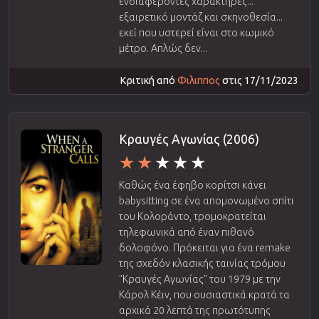
ενδιαφέροντες χαρακτήρες...
εξαιρετικό μοντάζ και σκηνοθεσία...
εκεί που υστερεί είναι στο κωμικό
μέτρο. Απλώς δεν...
Κριτική από
Φιλιππος
στις 17/11/2023
Κραυγές Αγωνίας (2006)
Καθώς ένα έφηβο κορίτσι κάνει
babysitting σε ένα απομονωμένο σπίτι
του Κολοράντο, τρομοκρατείται
τηλεφωνικά από έναν πιθανό
δολοφόνο. Πρόκειται για ένα remake
της σχεδόν κλασικής ταινίας τρόμου
"Κραυγές Αγωνίας" του 1979 με την
Κάρολ Κέιν, που ουσιαστικά κρατά τα
αρχικά 20 λεπτά της πρωτότυπης