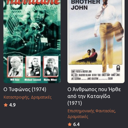
Επιστημονικής Φαντασίας
Εποχής
Ερωτικές
Ευρωπαικός Κινηματογράφος
Θρησκευτικές
Θρίλερ
Ιστορικές
Καταστροφής
Κλασσικές
Ο Τυφώνας (1974)
Ο Άνθρωπος που Ήρθε
από την Καταιγίδα
Καταστροφής
Δραματικές
(1971)
4.9
Επιστημονικής Φαντασίας
Δραματικές
6.4