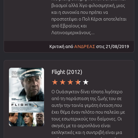
βιασμοί αλλά λίγο φιλοσιμητική, μιας
και η συνοικία που πρέπει να
προστατέψει ο Πολ Κέρσι αποτελείται
από Εβραίους και
Λατινοαμερικάνους....
Κριτική από
ΑΝΔΡΕΑΣ
στις 21/08/2019
Flight (2012)
Ο Ουάσιγκτον δίνει τίποτα λιγότερο
από τη παράσταση της ζωής του σε
αυτήν την ταινία γεμάτη ένταση που
έχει θέμα έναν πιλότο που παλεύει με
τους εσωτερικούς του δαίμονες. Οι
σκηνές με το αεροπλάνο είναι
εκπληκτικές και η συντριβή είναι μια