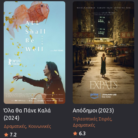
Επιστημονικής Φαντασίας
Εποχής
Ερωτικές
Ευρωπαικός Κινηματογράφος
Θρησκευτικές
Θρίλερ
Ιστορικές
Καταστροφής
Κλασσικές
Όλα θα Πάνε Καλά
Απόδημοι (2023)
(2024)
Τηλεοπτικές Σειρές
Δραματικές
Δραματικές
Κοινωνικές
6.3
7.2