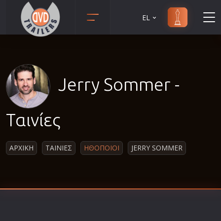
EL
Animation
Anime
Αισθηματικές
Jerry Sommer -
Αισθησιακές
Αστυνομικές
Ταινίες
Β' Παγκόσμιος Πόλεμος
Βιογραφίες
ΑΡΧΙΚΗ
ΤΑΙΝΙΕΣ
ΗΘΟΠΟΙΟΙ
JERRY SOMMER
Γουέστερν
Δραματικές
Δράσης
Ελληνικός Κινηματογράφος
Επιβίωσης