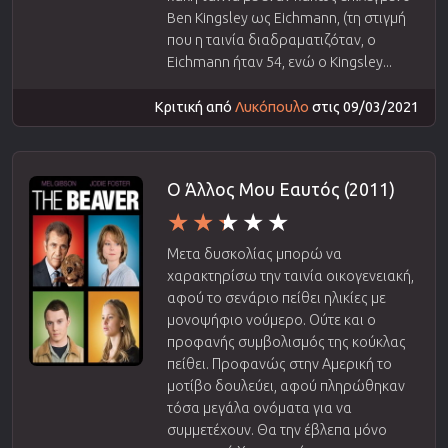
Ben Kingsley ως Eichmann, (τη στιγμή
που η ταινία διαδραματιζόταν, ο
Eichmann ήταν 54, ενώ ο Kingsley...
Κριτική από
Λυκόπουλο
στις 09/03/2021
Ο Άλλος Μου Εαυτός (2011)
Μετα δυσκολίας μπορώ να
χαρακτηρίσω την ταινία οικογενειακή,
αφού το σενάριο πείθει ηλικίες με
μονοψήφιο νούμερο. Ούτε και ο
προφανής συμβολισμός της κούκλας
πείθει. Προφανώς στην Αμερική το
μοτίβο δουλεύει, αφού πληρώθηκαν
τόσα μεγάλα ονόματα για να
συμμετέχουν. Θα την έβλεπα μόνο