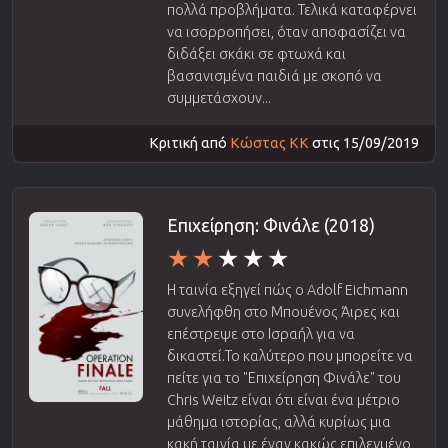
πολλά προβλήματα. Τελικά καταφέρνει
να ισορροπήσει, όταν αποφασίζει να
διδάξει σκάκι σε φτωχά και
βασανισμένα παιδιά με σκοπό να
συμμετάσχουν...
Κριτική από
Κώστας ΚΚ
στις 15/09/2019
Επιχείρηση: Φινάλε (2018)
Η ταινία εξηγεί πώς ο Adolf Eichmann
συνελήφθη στο Μπουένος Άιρες και
επέστρεψε στο Ισραήλ για να
δικαστεί.Το καλύτερο που μπορείτε να
πείτε για το "Επιχείρηση Φινάλε" του
Chris Weitz είναι ότι είναι ένα μέτριο
μάθημα ιστορίας, αλλά κυρίως μια
κακή ταινία με έναν κακώς επιλεγμένο