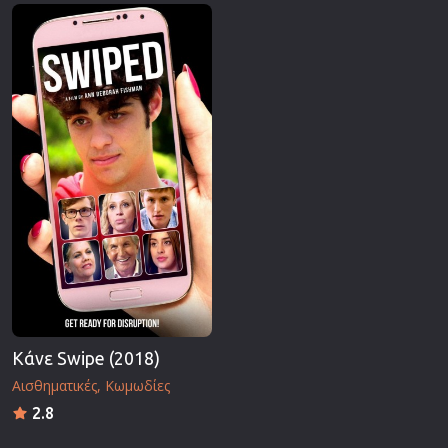
Επιστημονικής Φαντασίας
Εποχής
Ερωτικές
Ευρωπαικός Κινηματογράφος
Θρησκευτικές
Θρίλερ
Ιστορικές
Καταστροφής
Κλασσικές
Κάνε Swipe (2018)
Αισθηματικές
Κωμωδίες
2.8