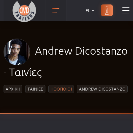
EL
Animation
Anime
Αισθηματικές
Andrew Dicostanzo
Αισθησιακές
Αστυνομικές
- Ταινίες
Β' Παγκόσμιος Πόλεμος
Βιογραφίες
ΑΡΧΙΚΗ
ΤΑΙΝΙΕΣ
ΗΘΟΠΟΙΟΙ
ANDREW DICOSTANZO
Γουέστερν
Δραματικές
Δράσης
Ελληνικός Κινηματογράφος
Επιβίωσης