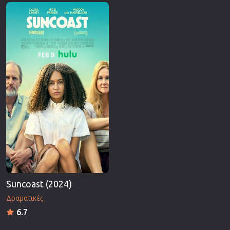
Επιστημονικής Φαντασίας
Εποχής
Ερωτικές
Ευρωπαικός Κινηματογράφος
Θρησκευτικές
Θρίλερ
Ιστορικές
Καταστροφής
Κλασσικές
Suncoast (2024)
Δραματικές
6.7