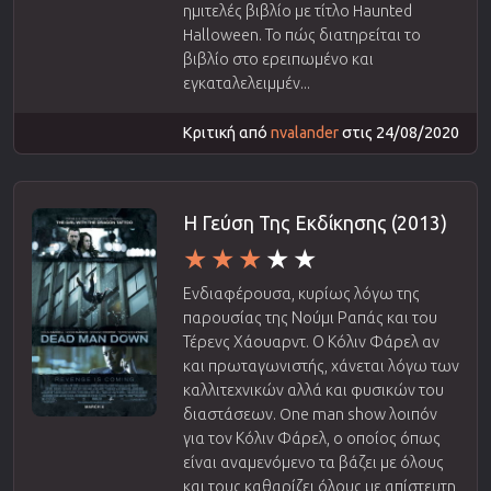
ημιτελές βιβλίο με τίτλο Haunted
Halloween. Το πώς διατηρείται το
βιβλίο στο ερειπωμένο και
εγκαταλελειμμέν...
Κριτική από
nvalander
στις 24/08/2020
Η Γεύση Της Εκδίκησης (2013)
Ενδιαφέρουσα, κυρίως λόγω της
παρουσίας της Νούμι Ραπάς και του
Τέρενς Χάουαρντ. Ο Κόλιν Φάρελ αν
και πρωταγωνιστής, χάνεται λόγω των
καλλιτεχνικών αλλά και φυσικών του
διαστάσεων. One man show λοιπόν
για τον Κόλιν Φάρελ, ο οποίος όπως
είναι αναμενόμενο τα βάζει με όλους
και τους καθαρίζει όλους με απίστευτη