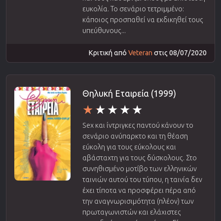
ευκολία. Το σενάριο τετριμμένο:
κάποιος προσπαθεί να εκδικηθεί τους
υπεύθυνους...
Κριτική από
Veteran
στις 08/07/2020
Θηλυκή Εταιρεία (1999)
Sex και ίντριγκες παντού κάνουν το
σενάριο ανύπαρκτο και τη θέαση
εύκολη για τους εύκολους και
αβάσταχτη για τους δύσκολους. Στο
συνηθισμένο μοτίβο των ελληνικών
ταινιών αυτού του τύπου, η ταινία δεν
έχει τίποτα να προσφέρει πέρα από
την αναγνωρισιμότητα (πλέον) των
πρωταγωνιστών και ελάχιστες