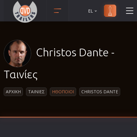
EL
Animation
Anime
Αισθηματικές
Christos Dante -
Αισθησιακές
Αστυνομικές
Ταινίες
Β' Παγκόσμιος Πόλεμος
Βιογραφίες
ΑΡΧΙΚΗ
ΤΑΙΝΙΕΣ
ΗΘΟΠΟΙΟΙ
CHRISTOS DANTE
Γουέστερν
Δραματικές
Δράσης
Ελληνικός Κινηματογράφος
Επιβίωσης