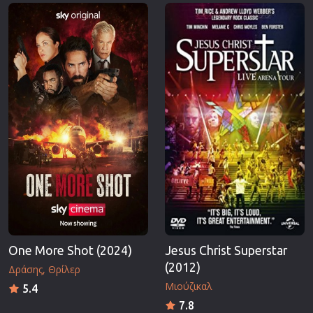
Επιστημονικής Φαντασίας
Εποχής
Ερωτικές
Ευρωπαικός Κινηματογράφος
Θρησκευτικές
Θρίλερ
Ιστορικές
Καταστροφής
Κλασσικές
One More Shot (2024)
Jesus Christ Superstar
(2012)
Δράσης
Θρίλερ
Μιούζικαλ
5.4
7.8