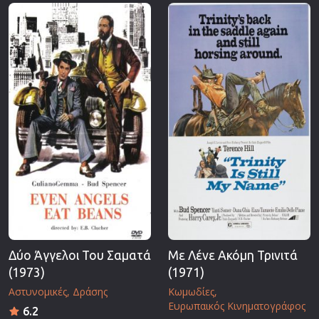
Επιστημονικής Φαντασίας
Εποχής
Ερωτικές
Ευρωπαικός Κινηματογράφος
Θρησκευτικές
Θρίλερ
Ιστορικές
Καταστροφής
Κλασσικές
Δύο Άγγελοι Του Σαματά
Με Λένε Ακόμη Τρινιτά
(1973)
(1971)
Αστυνομικές
Δράσης
Κωμωδίες
Ευρωπαικός Κινηματογράφος
6.2