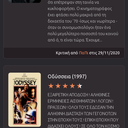
ότι επέτρεψαν στη ταινία να
κυκλοφορήσει. Ο κινηματογράφος
έχει φτάσει πολύ μακριά από τη
δεκαετία του '70 -ίσως και νωρίτερα -
όταν οι συνομωσιολόγοι ήταν ένα
πολύ μεγαλύτερο ποσοστό του κοινού
από ό, τι είναι τώρα. Έχουμε...
Κριτική από
ΠαΠι
στις 29/11/2020
Οδύσσεια (1997)
ΕΞΑΙΡΕΤΙΚΗ ΑΠΟΔΟΣΗ ! ΑΛΗΘΙΝΕΣ
ΕΡΜΗΝΕΙΕΣ ΑΙΣΘΗΜΑΤΩΝ ! ΛΟΓΩΝ !
ΠΡΑΞΕΩΝ ! ΟΛΟΙ ΤΟΥΣ ΕΔΩΣΑΝ ΤΗΝ
ΑΛΗΘΙΝΗ ΔΙΑΣΤΑΣΗ ΤΩΝ ΓΕΓΟΝΟΤΩΝ
ΣΤΗΝ ΕΠΟΧΗ ΤΟΥΣ ! ΕΠΙΚΗ ΕΠΟΧΗ ΠΟΥ
ΔΙΔΑΣΚΕΙ ΟΛΟΥΣ ! ΣΕ ΟΛΟ ΤΟΝ ΚΟΣΜΟ