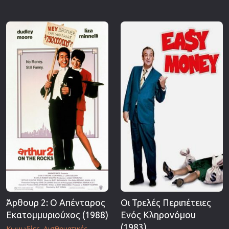
Επιστημονικής Φαντασίας
Εποχής
Ερωτικές
Ευρωπαικός Κινηματογράφος
Θρησκευτικές
Θρίλερ
Ιστορικές
Καταστροφής
Κλασσικές
Άρθουρ 2: Ο Απένταρος
Οι Τρελές Περιπέτειες
Εκατομμυριούχος (1988)
Ενός Κληρονόμου
(1983)
Κωμωδίες
Αισθηματικές