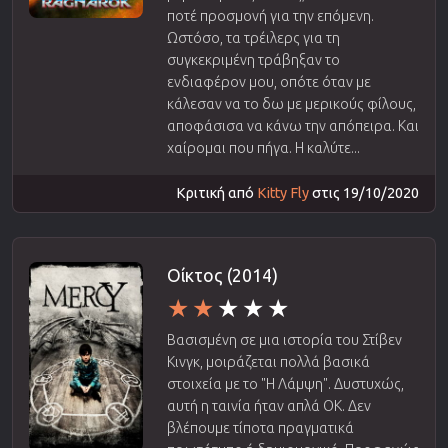
ποτέ προσμονή για την επόμενη.
Ωστόσο, τα τρέιλερς για τη
συγκεκριμένη τράβηξαν το
ενδιαφέρον μου, οπότε όταν με
κάλεσαν να το δω με μερικούς φίλους,
αποφάσισα να κάνω την απόπειρα. Και
χαίρομαι που πήγα. Η καλύτε...
Κριτική από
Kitty Fly
στις 19/10/2020
Οίκτος (2014)
Βασισμένη σε μια ιστορία του Στίβεν
Κινγκ, μοιράζεται πολλά βασικά
στοιχεία με το "Η Λάμψη". Δυστυχώς,
αυτή η ταινία ήταν απλά ΟΚ. Δεν
βλέπουμε τίποτα πραγματικά