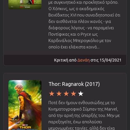
με συγκινητικό και προκλητικό τρόπο.
Ο Χόπκινς, ως ο ακαδημαϊκός
Βενέδικτος XVI που συνειδητοποιεί ότι
δεν αισθάνεται πλέον ικανός - για
διάφορους λόγους - να παραμείνει
Ποντίφικας και ο Pryce ως
Καρδινάλιος Μπερογκόλιο με τον
οποίο έχει ελάχιστα κοινά...
Κριτική από
Δανάη
στις 15/04/2021
Thor: Ragnarok (2017)
Ποτέ δεν ήμουν ενθουσιώδης με το
Κινηματογραφικό Σύμπαν της Marvel,
από την αρχή της ύπαρξής του. Μην με
παρεξηγείτε, έχω απολαύσει
μεμονωμένες ταινίες, αλλά δεν είχα