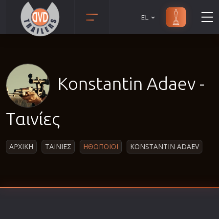
EL
Animation
Anime
Αισθηματικές
Konstantin Adaev -
Αισθησιακές
Αστυνομικές
Ταινίες
Β' Παγκόσμιος Πόλεμος
Βιογραφίες
ΑΡΧΙΚΗ
ΤΑΙΝΙΕΣ
ΗΘΟΠΟΙΟΙ
KONSTANTIN ADAEV
Γουέστερν
Δραματικές
Δράσης
Ελληνικός Κινηματογράφος
Επιβίωσης