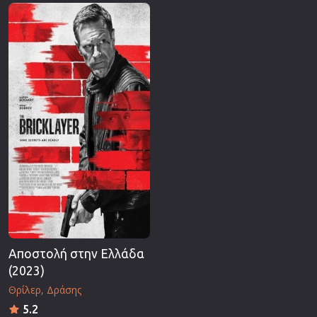
Επιστημονικής Φαντασίας
Εποχής
Ερωτικές
Ευρωπαικός Κινηματογράφος
Θρησκευτικές
Θρίλερ
Ιστορικές
Καταστροφής
Κλασσικές
Αποστολή στην Ελλάδα
(2023)
Θρίλερ
Δράσης
5.2