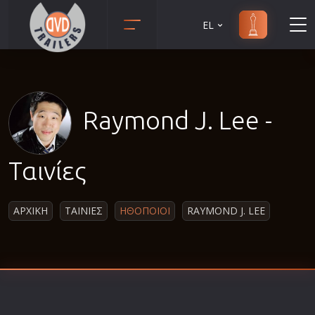
EL
Animation
Anime
Αισθηματικές
Raymond J. Lee -
Αισθησιακές
Αστυνομικές
Ταινίες
Β' Παγκόσμιος Πόλεμος
Βιογραφίες
ΑΡΧΙΚΗ
ΤΑΙΝΙΕΣ
ΗΘΟΠΟΙΟΙ
RAYMOND J. LEE
Γουέστερν
Δραματικές
Δράσης
Ελληνικός Κινηματογράφος
Επιβίωσης