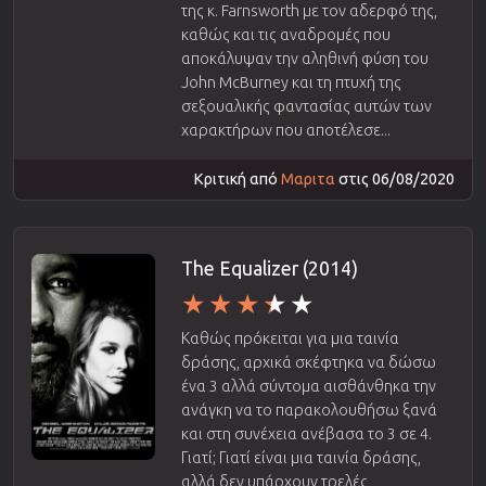
της κ. Farnsworth με τον αδερφό της,
καθώς και τις αναδρομές που
αποκάλυψαν την αληθινή φύση του
John McBurney και τη πτυχή της
σεξουαλικής φαντασίας αυτών των
χαρακτήρων που αποτέλεσε...
Κριτική από
Μαριτα
στις 06/08/2020
The Equalizer (2014)
Καθώς πρόκειται για μια ταινία
δράσης, αρχικά σκέφτηκα να δώσω
ένα 3 αλλά σύντομα αισθάνθηκα την
ανάγκη να το παρακολουθήσω ξανά
και στη συνέχεια ανέβασα το 3 σε 4.
Γιατί; Γιατί είναι μια ταινία δράσης,
αλλά δεν υπάρχουν τρελές