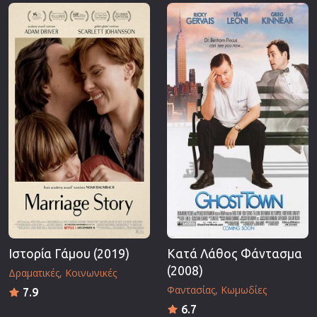
Επιστημονικής Φαντασίας
Εποχής
Ερωτικές
Ευρωπαικός Κινηματογράφος
Θρησκευτικές
Θρίλερ
Ιστορικές
Καταστροφής
Κλασσικές
Ιστορία Γάμου (2019)
Κατά Λάθος Φάντασμα
(2008)
Δραματικές
Κοινωνικές
Φαντασίας
Κωμωδίες
7.9
6.7