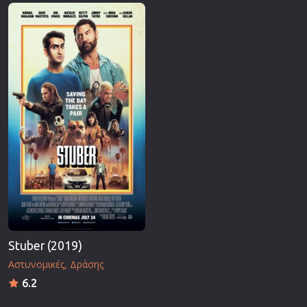
Επιστημονικής Φαντασίας
Εποχής
Ερωτικές
Ευρωπαικός Κινηματογράφος
Θρησκευτικές
Θρίλερ
Ιστορικές
Καταστροφής
Κλασσικές
Stuber (2019)
Αστυνομικές
Δράσης
6.2