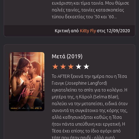
ευχάριστη και τίμια ταινία. Μου θύμισε
παλιές ταινίες, ταινίες κατασκοπείας
τύπου δεκαετίας του '50 και '60...
Κριτική από
Kitty Fly
στις 12/09/2020
Μετά (2019)
Το AFTER ξεκινά την ημέρα που η Τέσα
Γιανγκ (Josephine Langford)
εγκαταλείπει το σπίτι για το κολέγιο. Η
μητέρα της, η Κάρολ (Selma Blair),
παλεύει να την μεταπείσει, ειδικά όταν
συναντά τη συγκάτοικο της κόρης της,
αλλά καθησυχάζεται καθώς η Τέσα
ήταν πάντα υπεύθυνη και εργατική. Η
Τέσα έχει επίσης το ίδιο αγόρι από
τότε που ήταν παιδί - αλλά αυτό