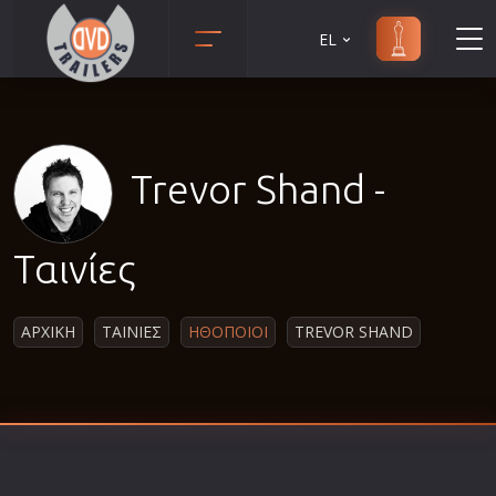
EL
Animation
Anime
Αισθηματικές
Trevor Shand -
Αισθησιακές
Αστυνομικές
Ταινίες
Β' Παγκόσμιος Πόλεμος
Βιογραφίες
ΑΡΧΙΚΗ
ΤΑΙΝΙΕΣ
ΗΘΟΠΟΙΟΙ
TREVOR SHAND
Γουέστερν
Δραματικές
Δράσης
Ελληνικός Κινηματογράφος
Επιβίωσης