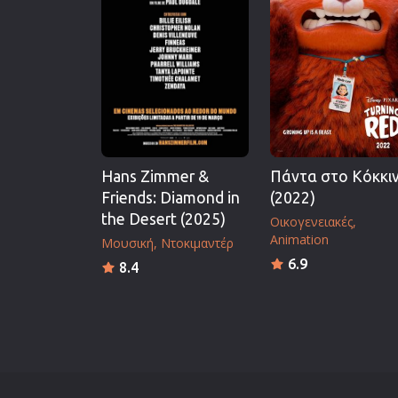
Επιστημονικής Φαντασίας
Εποχής
Ερωτικές
Ευρωπαικός Κινηματογράφ
Θρησκευτικές
Θρίλερ
Hans Zimmer &
Πάντα στο Κόκκι
Ιστορικές
Friends: Diamond in
(2022)
Καταστροφής
the Desert (2025)
Οικογενειακές
Κλασσικές
Animation
Μουσική
Ντοκιμαντέρ
6.9
8.4