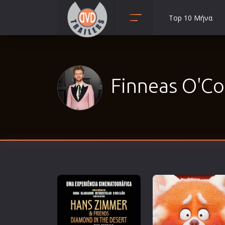
Top 10 Μήνα
Animation
Anime
Αισθηματικές
Finneas O'Con
Αισθησιακές
Αστυνομικές
Β' Παγκόσμιος Πόλεμος
Βιογραφίες
Γουέστερν
Δραματικές
Δράσης
Ελληνικός Κινηματογράφος
Επιβίωσης