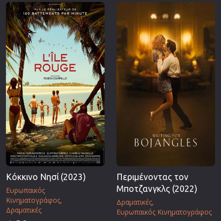
Επιστημονικής Φαντασίας
Εποχής
Ερωτικές
Ευρωπαικός Κινηματογράφος
Θρησκευτικές
Θρίλερ
Ιστορικές
Καταστροφής
Κλασσικές
Κόκκινο Νησί (2023)
Περιμένοντας τον
Μποτζανγκλς (2022)
Ευρωπαικός
Κινηματογράφος
Δραματικές
Δραματικές
Ευρωπαικός Κινηματογράφος