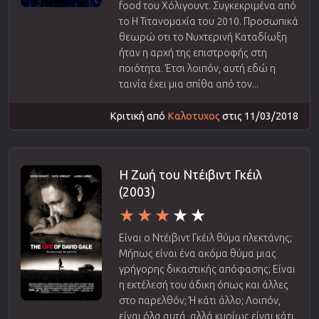
food του Χόλιγουντ. Συγκεκριμένα από
το Η Τιτανομαχία του 2010. Προσωπικά
θεωρώ οτι το Νυχτερινή Καταδίωξη
ήταν η αρχή της επιστροφής στη
ποιότητα. Έτσι λοιπόν, αυτή εδώ η
ταινία έχει μια σπίθα από τον...
Κριτική από
Καλοτυχος
στις 11/03/2018
Η Ζωή του Ντέιβιντ Γκέιλ
(2003)
Είναι ο Ντέιβιντ Γκέιλ θύμα πλεκτάνης;
Μήπως είναι ένα ακόμα θύμα μιας
γρήγορης δικαστικής απόφασης; Είναι
η εκτέλεσή του άδικη όπως και άλλες
στο παρελθόν; Ή κάτι άλλο; Λοιπόν,
είναι όλα αυτά, αλλά κυρίως είναι κάτι