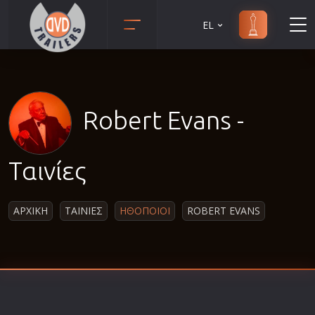
EL
Animation
Anime
Αισθηματικές
Robert Evans -
Αισθησιακές
Αστυνομικές
Ταινίες
Β' Παγκόσμιος Πόλεμος
Βιογραφίες
ΑΡΧΙΚΗ
ΤΑΙΝΙΕΣ
ΗΘΟΠΟΙΟΙ
ROBERT EVANS
Γουέστερν
Δραματικές
Δράσης
Ελληνικός Κινηματογράφος
Επιβίωσης