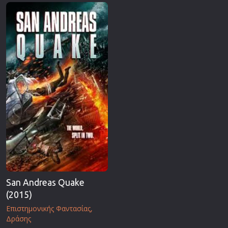
Επιστημονικής Φαντασίας
Εποχής
Ερωτικές
Ευρωπαικός Κινηματογράφος
Θρησκευτικές
Θρίλερ
Ιστορικές
Καταστροφής
Κλασσικές
San Andreas Quake
(2015)
Επιστημονικής Φαντασίας
Δράσης