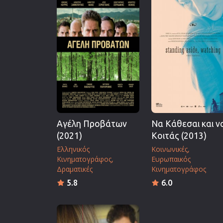
Επιστημονικής Φαντασίας
Εποχής
Ερωτικές
Ευρωπαικός Κινηματογράφ
Θρησκευτικές
Θρίλερ
Ιστορικές
Καταστροφής
Αγέλη Προβάτων
Να Κάθεσαι και ν
Κλασσικές
(2021)
Κοιτάς (2013)
Ελληνικός
Κοινωνικές
Κινηματογράφος
Ευρωπαικός
Δραματικές
Κινηματογράφος
5.8
6.0