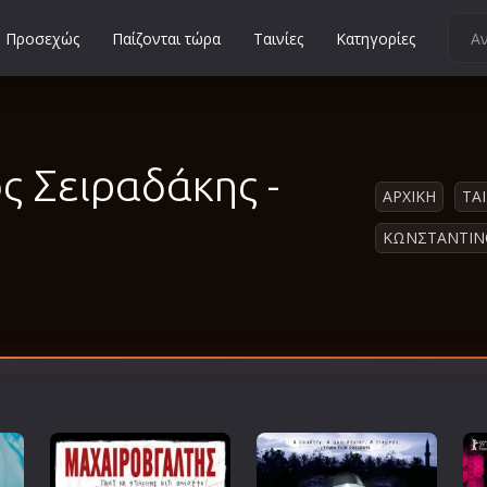
Προσεχώς
Παίζονται τώρα
Ταινίες
Κατηγορίες
Κοινωνικές
Κωμωδίες
Μικρού Μήκους
ς Σειραδάκης -
ΑΡΧΙΚΗ
ΤΑΙ
Μιούζικαλ
Μουσική
ΚΩΝΣΤΑΝΤΙΝ
Μυστηρίου
Νεανικές
Ντοκιμαντέρ
Οικογενειακές
Παιδικές
Περιπέτειες
Πολεμικές