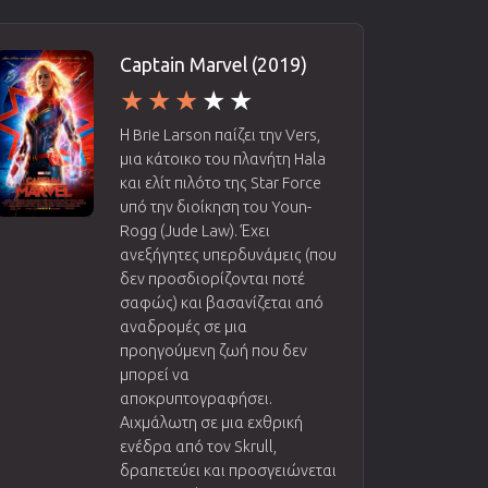
Captain Marvel (2019)
Η Brie Larson παίζει την Vers,
μια κάτοικο του πλανήτη Hala
και ελίτ πιλότο της Star Force
υπό την διοίκηση του Youn-
Rogg (Jude Law). Έχει
ανεξήγητες υπερδυνάμεις (που
δεν προσδιορίζονται ποτέ
σαφώς) και βασανίζεται από
αναδρομές σε μια
προηγούμενη ζωή που δεν
μπορεί να
αποκρυπτογραφήσει.
Αιχμάλωτη σε μια εχθρική
ενέδρα από τον Skrull,
δραπετεύει και προσγειώνεται