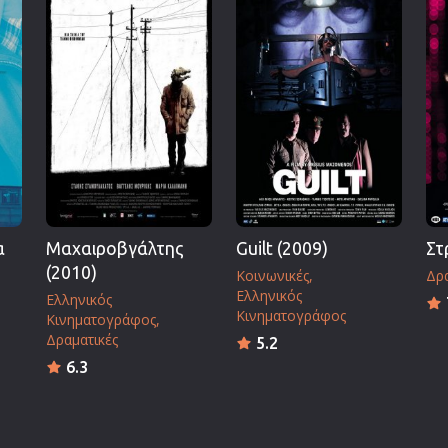
Πολεμικές Τέχνες
Πολιτική
Σπορ
ος
Τηλεοπτικές Σειρές
Τρόμου
Φαντασίας
Φιλμ Νουάρ
Χριστουγεννιάτικες
α
Μαχαιροβγάλτης
Guilt (2009)
Στ
Ρομαντικές Κωμωδίες
(2010)
Κοινωνικές
Δρα
Ελληνικός
Ελληνικός
Κινηματογράφος
Κινηματογράφος
Δραματικές
5.2
6.3