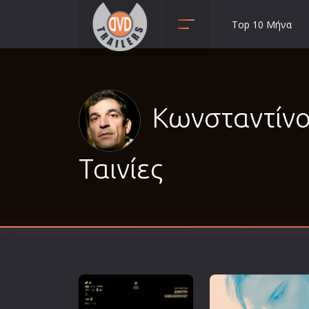
Top 10 Μήνα
Animation
Anime
Αισθηματικές
Κωνσταντίνο
Αισθησιακές
Αστυνομικές
Ταινίες
Β' Παγκόσμιος Πόλεμος
Βιογραφίες
Γουέστερν
Δραματικές
Δράσης
Ελληνικός Κινηματογράφος
Επιβίωσης