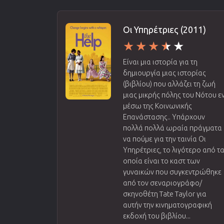
Οι Υπηρέτριες (2011)
Είναι μια ιστορία για τη
δημιουργία μιας ιστορίας
(βιβλίου) που αλλάζει τη ζωή
μιας μικρής πόλης του Νότου ε
μέσω της Κοινωνικής
Επανάστασης.. Υπάρχουν
πολλά πολλά ωραία πράγματα
να πούμε για την ταινία Οι
Υπηρέτριες, το λιγότερο από τ
οποία είναι το καστ των
γυναικών που συγκεντρώθηκε
από τον σεναριογράφο/
σκηνοθέτη Tate Taylor για
αυτήν την κινηματογραφική
εκδοχή του βιβλίου...