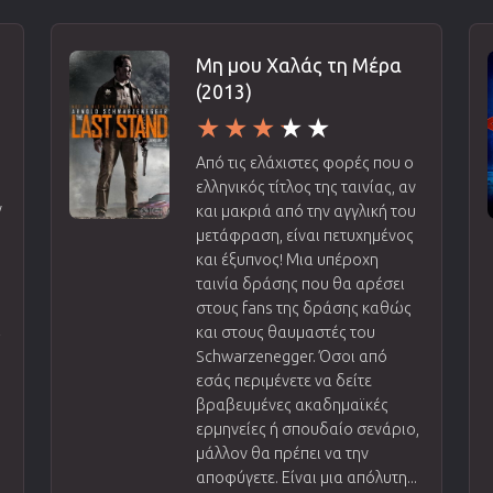
Μη μου Χαλάς τη Μέρα
(2013)
Από τις ελάχιστες φορές που ο
ελληνικός τίτλος της ταινίας, αν
ν
και μακριά από την αγγλική του
μετάφραση, είναι πετυχημένος
και έξυπνος! Μια υπέροχη
ταινία δράσης που θα αρέσει
στους fans της δράσης καθώς
α
και στους θαυμαστές του
Schwarzenegger. Όσοι από
εσάς περιμένετε να δείτε
βραβευμένες ακαδημαϊκές
ερμηνείες ή σπουδαίο σενάριο,
μάλλον θα πρέπει να την
αποφύγετε. Είναι μια απόλυτη...