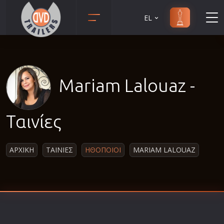
EL
Animation
Anime
Αισθηματικές
Mariam Lalouaz -
Αισθησιακές
Αστυνομικές
Ταινίες
Β' Παγκόσμιος Πόλεμος
Βιογραφίες
ΑΡΧΙΚΗ
ΤΑΙΝΙΕΣ
ΗΘΟΠΟΙΟΙ
MARIAM LALOUAZ
Γουέστερν
Δραματικές
Δράσης
Ελληνικός Κινηματογράφος
Επιβίωσης