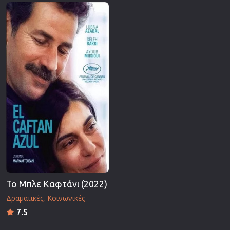
Επιστημονικής Φαντασίας
Εποχής
Ερωτικές
Ευρωπαικός Κινηματογράφος
Θρησκευτικές
Θρίλερ
Ιστορικές
Καταστροφής
Κλασσικές
Το Μπλε Καφτάνι (2022)
Δραματικές
Κοινωνικές
7.5