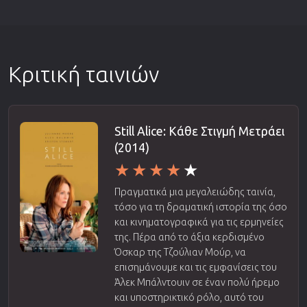
Κριτική ταινιών
Still Alice: Κάθε Στιγμή Μετράει
(2014)
Πραγματικά μια μεγαλειώδης ταινία,
τόσο για τη δραματική ιστορία της όσο
και κινηματογραφικά για τις ερμηνείες
της. Πέρα από το άξια κερδισμένο
Όσκαρ της Τζούλιαν Μούρ, να
επισημάνουμε και τις εμφανίσεις του
Άλεκ Μπάλντουιν σε έναν πολύ ήρεμο
και υποστηρικτικό ρόλο, αυτό του