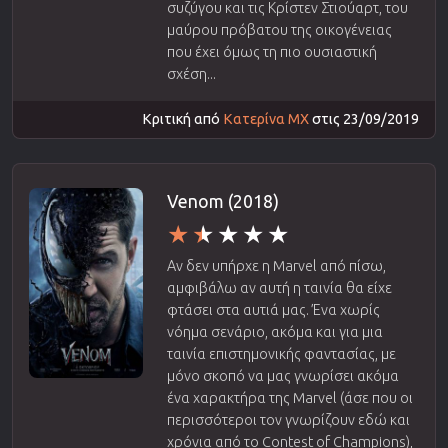
συζύγου και τις Κρίστεν Στιούαρτ, του
μαύρου πρόβατου της οικογένειας
που έχει όμως τη πιο ουσιαστική
σχέση...
Κριτική από
Κατερίνα ΜΧ
στις 23/09/2019
Venom (2018)
Αν δεν υπήρχε η Marvel από πίσω,
αμφιβάλω αν αυτή η ταινία θα είχε
φτάσει στα αυτιά μας. Ένα χωρίς
νόημα σενάριο, ακόμα και για μια
ταινία επιστημονικής φαντασίας, με
μόνο σκοπό να μας γνωρίσει ακόμα
ένα χαρακτήρα της Marvel (άσε που οι
περισσότεροι τον γνωρίζουν εδώ και
χρόνια από το Contest of Champions),