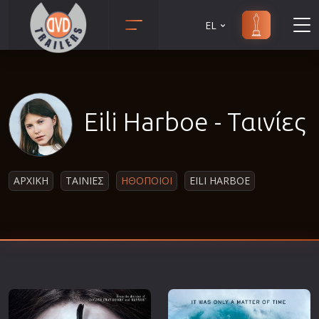
EL
Animation
Anime
Αισθηματικές
Eili Harboe - Ταινίες
Αισθησιακές
Αστυνομικές
Β' Παγκόσμιος Πόλεμος
ΑΡΧΙΚΗ
ΤΑΙΝΙΕΣ
ΗΘΟΠΟΙΟΙ
EILI HARBOE
Βιογραφίες
Γουέστερν
Δραματικές
Δράσης
Ελληνικός Κινηματογράφος
Επιβίωσης