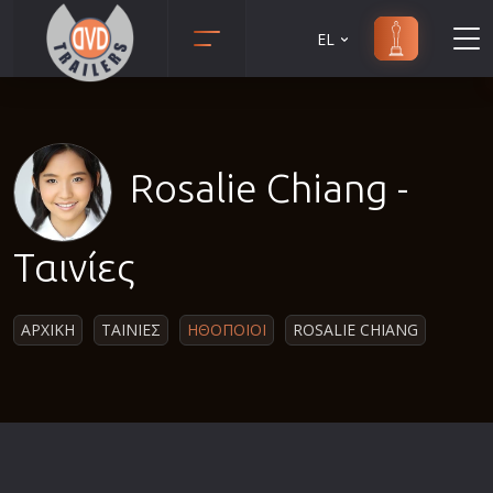
EL
Animation
Anime
Αισθηματικές
Rosalie Chiang -
Αισθησιακές
Αστυνομικές
Ταινίες
Β' Παγκόσμιος Πόλεμος
Βιογραφίες
ΑΡΧΙΚΗ
ΤΑΙΝΙΕΣ
ΗΘΟΠΟΙΟΙ
ROSALIE CHIANG
Γουέστερν
Δραματικές
Δράσης
Ελληνικός Κινηματογράφος
Επιβίωσης