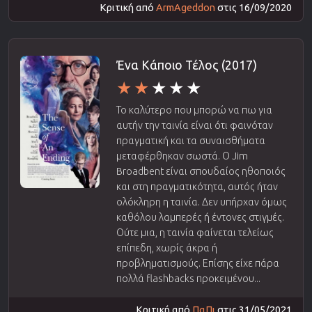
Κριτική από
ArmAgeddon
στις 16/09/2020
Ένα Κάποιο Τέλος (2017)
Το καλύτερο που μπορώ να πω για
αυτήν την ταινία είναι ότι φαινόταν
πραγματική και τα συναισθήματα
μεταφέρθηκαν σωστά. Ο Jim
Broadbent είναι σπουδαίος ηθοποιός
και στη πραγματικότητα, αυτός ήταν
ολόκληρη η ταινία. Δεν υπήρχαν όμως
καθόλου λαμπερές ή έντονες στιγμές.
Ούτε μια, η ταινία φαίνεται τελείως
επίπεδη, χωρίς άκρα ή
προβληματισμούς. Επίσης είχε πάρα
πολλά flashbacks προκειμένου...
Κριτική από
ΠαΠι
στις 31/05/2021