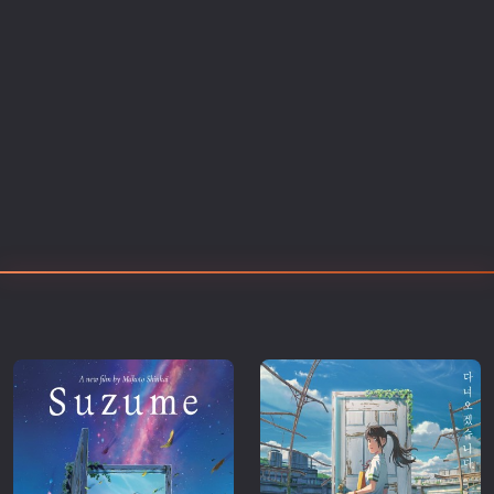
Επιστημονικής Φαντασίας
Εποχής
Ερωτικές
Ευρωπαικός Κινηματογράφος
Θρησκευτικές
Θρίλερ
Ιστορικές
Καταστροφής
Κλασσικές