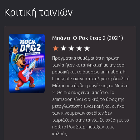
Κριτική ταινιών
Μπάντι: Ο Ροκ Σταρ 2 (2021)
Πραγματικά θυμάμαι ότι η πρώτη
ταινία ήταν καταπληκτική με την cool
μουσική και το όμορφο animation. Η
Lionsgate έκανε καταπληκτική δουλειά.
Μέχρι που ήρθε η συνέχεια, το Μπάντι
2. Θα πω πως είναι απαίσιο. Το
animation είναι φρικτό, το ύφος της
μεταγλώττισης είναι κακή και οι ήχοι
των κινουμένων σχεδίων δεν
ταιριάζουν στην ταινία. Σε σχέση με το
πρώτο Ροκ Σταρ, πέταξαν τους
καλούς...