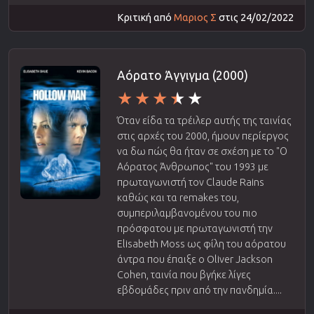
Κριτική από
Μαριος Σ
στις 24/02/2022
Αόρατο Άγγιγμα (2000)
Όταν είδα τα τρέιλερ αυτής της ταινίας
στις αρχές του 2000, ήμουν περίεργος
να δω πώς θα ήταν σε σχέση με το "Ο
Αόρατος Άνθρωπος" του 1993 με
πρωταγωνιστή τον Claude Rains
καθώς και τα remakes του,
συμπεριλαμβανομένου του πιο
πρόσφατου με πρωταγωνιστή την
Elisabeth Moss ως φίλη του αόρατου
άντρα που έπαιξε ο Oliver Jackson
Cohen, ταινία που βγήκε λίγες
εβδομάδες πριν από την πανδημία....