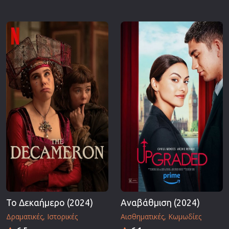
Επιστημονικής Φαντασίας
Εποχής
Ερωτικές
Ευρωπαικός Κινηματογράφος
Θρησκευτικές
Θρίλερ
Ιστορικές
Καταστροφής
Κλασσικές
Το Δεκαήμερο (2024)
Αναβάθμιση (2024)
Δραματικές
Ιστορικές
Αισθηματικές
Κωμωδίες