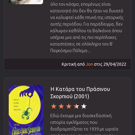
όλο τον κόσμο, επομένως είναι
κατανοητό ότι δεν θα ήταν να δυνατό
να καλυφτεί κάθε πτυχή της ιστορικής
αυτής περιόδου. Για παράδειγμα, δεν
κάλυψαν καθόλου τα Βαλκάνια όπου
υπήρχε μια από τις πιο περίπλοκες
καταστάσεις σε ολόκληρο τον Β'
Παγκόσμιο Πόλεμο....
Κριτική από
Jon
στις 29/04/2022
Η Κατάρα του Πράσινου
Σκορπιού (2001)
Εδώ έχουμε μια διασκεδαστική
ιστορία εγκλήματος που
διαδραματίζεται το 1939 με ωραία