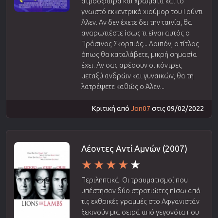
ατμόσφαιρα και χρώματα και το
γνωστό εκκεντρικό χιούμορ του Γούντι
Άλεν. Αν δεν έχετε δει την ταινία, θα
αναρωτιέστε ίσως τι είναι αυτός ο
Πράσινος Σκορπιός... Λοιπόν, ο τίτλος
όπως θα καταλάβετε, μικρή σημασία
έχει. Αν σας αρέσουν οι κόντρες
μεταξύ ανδρών και γυναικών, θα τη
λατρέψετε καθώς ο Άλεν...
Κριτική από
Jon07
στις 09/02/2022
Λέοντες Αντί Αμνών (2007)
Περιληπτικά: Οι τραυματισμοί που
υπέστησαν δύο στρατιώτες πίσω από
τις εχθρικές γραμμές στο Αφγανιστάν
ξεκινούν μια σειρά από γεγονότα που