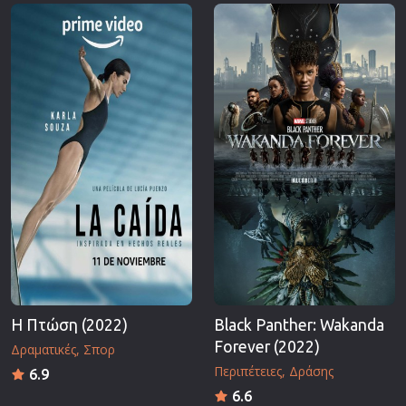
Επιστημονικής Φαντασίας
Εποχής
Ερωτικές
Ευρωπαικός Κινηματογράφος
Θρησκευτικές
Θρίλερ
Ιστορικές
Καταστροφής
Κλασσικές
Η Πτώση (2022)
Black Panther: Wakanda
Forever (2022)
Δραματικές
Σπορ
Περιπέτειες
Δράσης
6.9
6.6