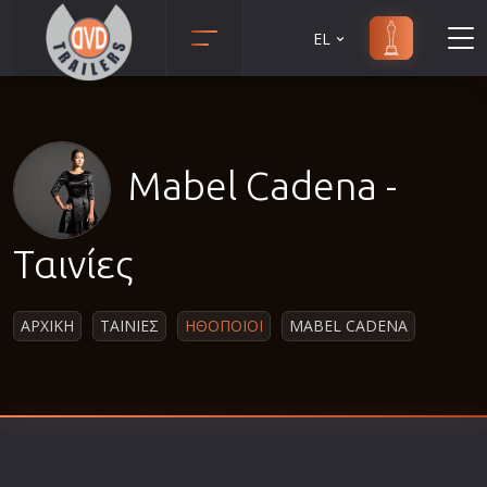
EL
Animation
Anime
Αισθηματικές
Mabel Cadena -
Αισθησιακές
Αστυνομικές
Ταινίες
Β' Παγκόσμιος Πόλεμος
Βιογραφίες
ΑΡΧΙΚΗ
ΤΑΙΝΙΕΣ
ΗΘΟΠΟΙΟΙ
MABEL CADENA
Γουέστερν
Δραματικές
Δράσης
Ελληνικός Κινηματογράφος
Επιβίωσης