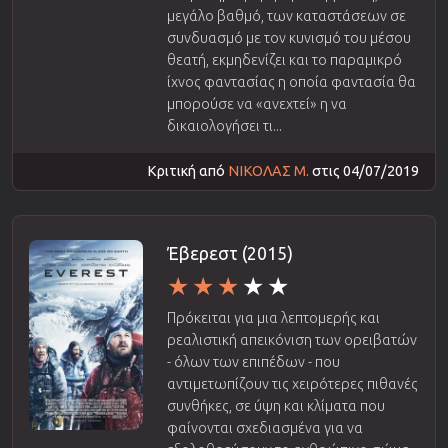
μεγάλο βαθμό, των καταστάσεων σε
συνδυασμό με τον κυνισμό του μέσου
θεατή, εκμηδενίζει και το παραμικρό
ίχνος φαντασίας η οποία φαντασία θα
μπορούσε να «ανεχτεί» η να
δικαιολογήσει τι...
Κριτική από
ΝΙΚΟΛΑΣ Μ.
στις 04/07/2019
Έβερεστ (2015)
Πρόκειται για μια λεπτομερής και
ρεαλιστική απεικόνιση των ορειβατών
- όλων των επιπέδων - που
αντιμετωπίζουν τις χειρότερες πιθανές
συνθήκες, σε ύψη και κλίματα που
φαίνονται σχεδιασμένα για να