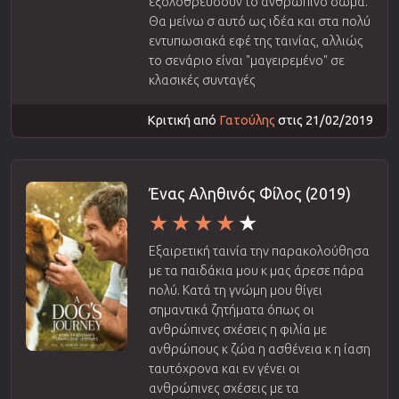
εξολοθρεύσουν το ανθρώπινο σώμα.
Θα μείνω σ αυτό ως ιδέα και στα πολύ
εντυπωσιακά εφέ της ταινίας, αλλιώς
το σενάριο είναι "μαγειρεμένο" σε
κλασικές συνταγές
Κριτική από
Γατούλης
στις 21/02/2019
Ένας Αληθινός Φίλος (2019)
Εξαιρετική ταινία την παρακολούθησα
με τα παιδάκια μου κ μας άρεσε πάρα
πολύ. Κατά τη γνώμη μου θίγει
σημαντικά ζητήματα όπως οι
ανθρώπινες σχέσεις η φιλία με
ανθρώπους κ ζώα η ασθένεια κ η ίαση
ταυτόχρονα και εν γένει οι
ανθρώπινες σχέσεις με τα