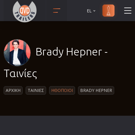
EL
Animation
Anime
Αισθηματικές
Brady Hepner -
Αισθησιακές
Αστυνομικές
Ταινίες
Β' Παγκόσμιος Πόλεμος
Βιογραφίες
ΑΡΧΙΚΗ
ΤΑΙΝΙΕΣ
ΗΘΟΠΟΙΟΙ
BRADY HEPNER
Γουέστερν
Δραματικές
Δράσης
Ελληνικός Κινηματογράφος
Επιβίωσης