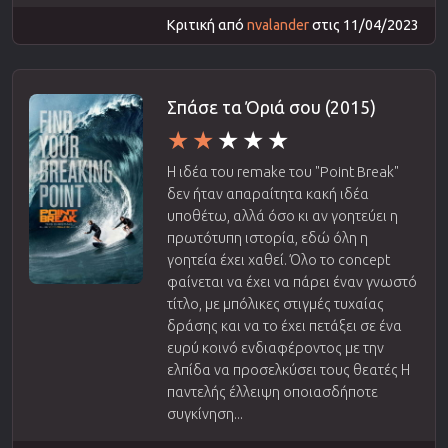
Κριτική από
nvalander
στις 11/04/2023
Σπάσε τα Όριά σου (2015)
Η ιδέα του remake του "Point Break"
δεν ήταν απαραίτητα κακή ιδέα
υποθέτω, αλλά όσο κι αν γοητεύει η
πρωτότυπη ιστορία, εδώ όλη η
γοητεία έχει χαθεί. Όλο το concept
φαίνεται να έχει να πάρει έναν γνωστό
τίτλο, με μπόλικες στιγμές τυχαίας
δράσης και να το έχει πετάξει σε ένα
ευρύ κοινό ενδιαφέροντος με την
ελπίδα να προσελκύσει τους θεατές Η
παντελής έλλειψη οποιασδήποτε
συγκίνηση...