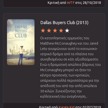
Κριτική από
WTF
στις 28/10/2018
Dallas Buyers Club (2013)
Οι καταπληκτικές ερμηνείες του
Matthew McConaughey και του Jared
Leto ανυψώνουν αυτό το κοινωνικο-
ιατρικό δράμα από τα πλαίσια του
συνηθισμένου σε κάτι αξιοθαύμαστο.
Ενώ η δραματική απώλεια βάρους του
McConaughey μπορεί να ήταν το
κέντρο προσοχής των κριτικών,
υπάρχουν πολλά περισσότερα για την
απόδοσή του από την απλή απώλεια
30 κιλών. Συνεχίζοντας την
καλλιτεχνική του αναγέννηση...
Κριτική από
Karate Kid
στις 02/07/2019