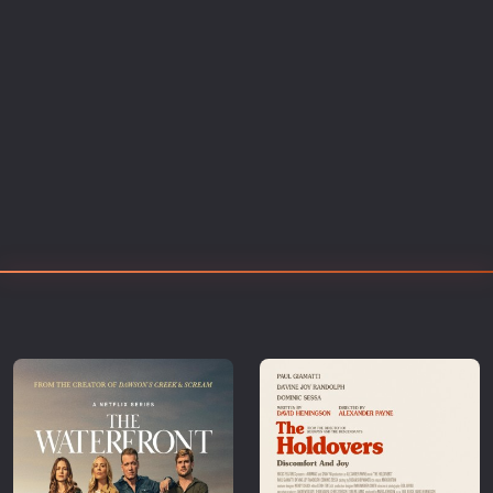
Επιστημονικής Φαντασίας
Εποχής
Ερωτικές
Ευρωπαικός Κινηματογράφος
Θρησκευτικές
Θρίλερ
Ιστορικές
Καταστροφής
Κλασσικές