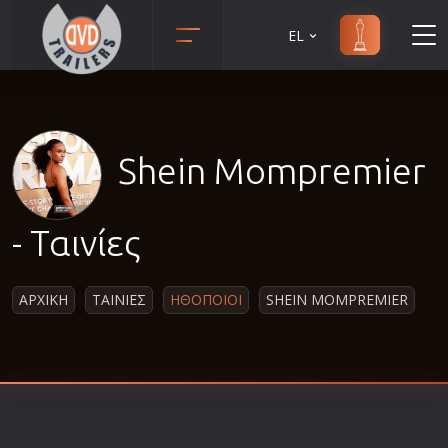
EL
Animation
Anime
Αισθηματικές
Shein Mompremier
Αισθησιακές
Αστυνομικές
- Ταινίες
Β' Παγκόσμιος Πόλεμος
Βιογραφίες
ΑΡΧΙΚΗ
ΤΑΙΝΙΕΣ
ΗΘΟΠΟΙΟΙ
SHEIN MOMPREMIER
Γουέστερν
Δραματικές
Δράσης
Ελληνικός Κινηματογράφος
Επιβίωσης