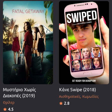
Επιστημονικής Φαντασίας
Εποχής
Ερωτικές
Ευρωπαικός Κινηματογράφος
Θρησκευτικές
Θρίλερ
Ιστορικές
Καταστροφής
Κλασσικές
Μυστήριο Χωρίς
Κάνε Swipe (2018)
Διακοπές (2019)
Αισθηματικές
Κωμωδίες
Θρίλερ
2.8
4.5