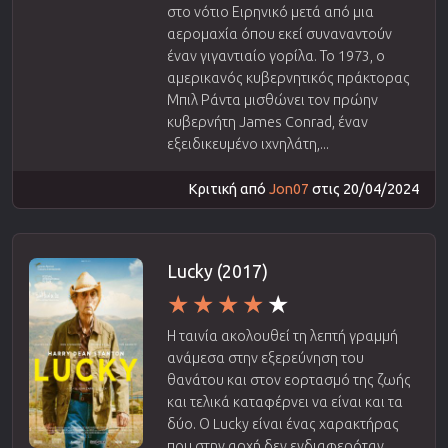
στο νότιο Ειρηνικό μετά από μια
αερομαχία όπου εκεί συναναντούν
έναν γιγαντιαίο γορίλα. Το 1973, ο
αμερικανός κυβερνητικός πράκτορας
Μπιλ Ράντα μισθώνει τον πρώην
κυβερνήτη James Conrad, έναν
εξειδικευμένο ιχνηλάτη,...
Κριτική από
Jon07
στις 20/04/2024
Lucky (2017)
Η ταινία ακολουθεί τη λεπτή γραμμή
ανάμεσα στην εξερεύνηση του
θανάτου και στον εορτασμό της ζωής
και τελικά καταφέρνει να είναι και τα
δύο. Ο Lucky είναι ένας χαρακτήρας
που στην αρχή δεν ενδιαφερόταν