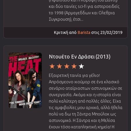
(Ηφαίστειο και Η Κορυφή του Δάντη)
και δύο ταινίες sci-fi για αστεροειδείς
το 1998 (Αρμαγεδδων και Ολεθρια
Συγκρουση), έτσι...
Κριτική από
Barista
στις 23/02/2019
Ντουέτο Εν Δράσει (2013)
Εξαιρετική ταινία για γέλιο!
Απρόσμεονο χιούμορ σε ένα κλασικό
σενάριο αταίριαστων αστυνομικών σε
συνεργασία. Ακόμα και η ιστορία είναι
πολύ καλύτερη από πολλές άλλες. Είχα
τις αμφιβολίες μου αρχικά, αλλά ήθελα
πολύ να δω τη Σάντρα Μπούλοκ ως
αστυνομικό. Η Σάντρα και η Μελίσα
έχουν τόσο καταπληκτική χημεία! Η