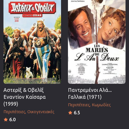
Επιστημονικής Φαντασίας
Εποχής
Ερωτικές
Ευρωπαικός Κινηματογράφος
Θρησκευτικές
Θρίλερ
Ιστορικές
Καταστροφής
Κλασσικές
Αστερίξ & Οβελίξ
Παντρεμένοι Αλά...
Εναντίον Καίσαρα
Γαλλικά (1971)
(1999)
Περιπέτειες
Κωμωδίες
Περιπέτειες
Οικογενειακές
6.5
6.0