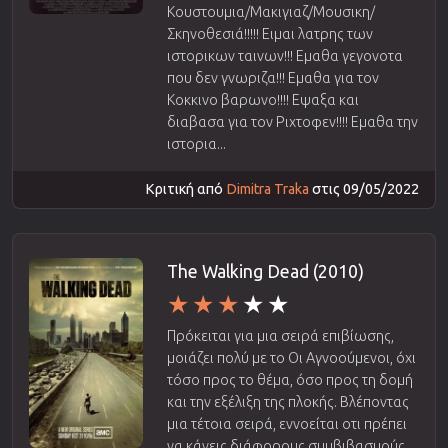
Κουστουμια/Μακιγιαζ/Μουσικη/
Σκηνοθεσιά!!!!! Ειμαι λατρης των
ιστορικων ταινων!!! Εμαθα γεγονοτα
που δεν γνωριζα!!! Εμαθα για τον
Κοκκινο βαρωνο!!!! Εψαξα και
διαβασα για τον Ριχτοφεν!!!! Εμαθα την
ιστορια...
Κριτική από
Dimitra Traka
στις 09/05/2022
The Walking Dead (2010)
Πρόκειται για μια σειρά επιβίωσης,
μοιάζει πολύ με το Οι Αγνοούμενοι, όχι
τόσο προς το θέμα, όσο προς τη δομή
και την εξέλιξη της πλοκής. Βλέποντας
μια τέτοια σειρά, εννοείται οτι πρέπει
να κάνεις διάφορους συμβιβασμούς.