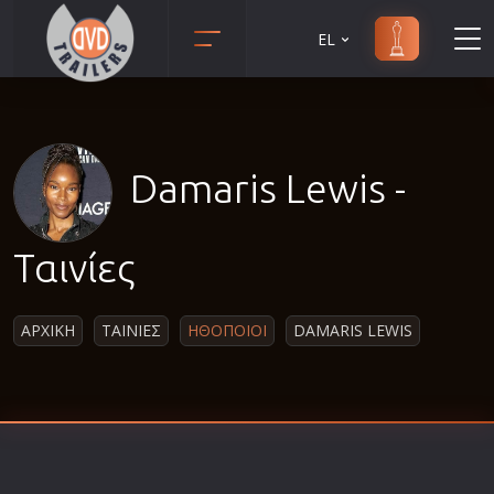
EL
Animation
Anime
Αισθηματικές
Damaris Lewis -
Αισθησιακές
Αστυνομικές
Ταινίες
Β' Παγκόσμιος Πόλεμος
Βιογραφίες
ΑΡΧΙΚΗ
ΤΑΙΝΙΕΣ
ΗΘΟΠΟΙΟΙ
DAMARIS LEWIS
Γουέστερν
Δραματικές
Δράσης
Ελληνικός Κινηματογράφος
Επιβίωσης