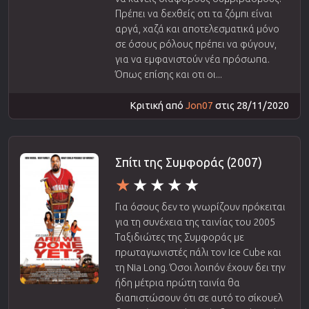
Πρέπει να δεχθείς οτι τα ζόμπι είναι
αργά, χαζά και αποτελεσματικά μόνο
σε όσους ρόλους πρέπει να φύγουν,
για να εμφανιστούν νέα πρόσωπα.
Όπως επίσης και οτι οι...
Κριτική από
Jon07
στις 28/11/2020
Σπίτι της Συμφοράς (2007)
Για όσους δεν το γνωρίζουν πρόκειται
για τη συνέχεια της ταινίας του 2005
Ταξιδιώτες της Συμφοράς με
πρωταγωνιστές πάλι τον Ice Cube και
τη Nia Long. Όσοι λοιπόν έχουν δει την
ήδη μέτρια πρώτη ταινία θα
διαπιστώσουν ότι σε αυτό το σίκουελ