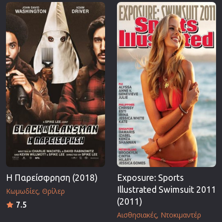
Επιστημονικής Φαντασίας
Εποχής
Ερωτικές
Ευρωπαικός Κινηματογράφος
Θρησκευτικές
Θρίλερ
Ιστορικές
Καταστροφής
Κλασσικές
H Παρείσφρηση (2018)
Exposure: Sports
Illustrated Swimsuit 2011
Κωμωδίες
Θρίλερ
(2011)
7.5
Αισθησιακές
Ντοκιμαντέρ