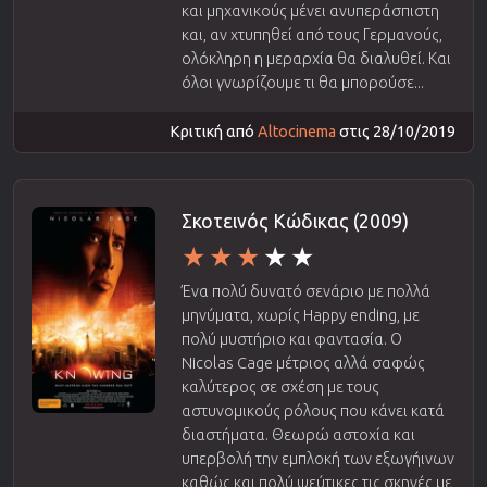
και μηχανικούς μένει ανυπεράσπιστη
και, αν χτυπηθεί από τους Γερμανούς,
ολόκληρη η μεραρχία θα διαλυθεί. Και
όλοι γνωρίζουμε τι θα μπορούσε...
Κριτική από
Altocinema
στις 28/10/2019
Σκοτεινός Κώδικας (2009)
Ένα πολύ δυνατό σενάριο με πολλά
μηνύματα, χωρίς Happy ending, με
πολύ μυστήριο και φαντασία. Ο
Nicolas Cage μέτριος αλλά σαφώς
καλύτερος σε σχέση με τους
αστυνομικούς ρόλους που κάνει κατά
διαστήματα. Θεωρώ αστοχία και
υπερβολή την εμπλοκή των εξωγήινων
καθώς και πολύ ψεύτικες τις σκηνές με