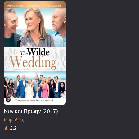
Επιστημονικής Φαντασίας
Εποχής
Ερωτικές
Ευρωπαικός Κινηματογράφος
Θρησκευτικές
Θρίλερ
Ιστορικές
Καταστροφής
Κλασσικές
Νυν και Πρώην (2017)
Κωμωδίες
5.2