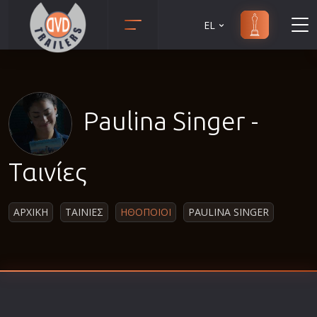
EL
Animation
Anime
Αισθηματικές
Paulina Singer -
Αισθησιακές
Αστυνομικές
Ταινίες
Β' Παγκόσμιος Πόλεμος
Βιογραφίες
ΑΡΧΙΚΗ
ΤΑΙΝΙΕΣ
ΗΘΟΠΟΙΟΙ
PAULINA SINGER
Γουέστερν
Δραματικές
Δράσης
Ελληνικός Κινηματογράφος
Επιβίωσης