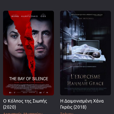
Επιστημονικής Φαντασίας
Εποχής
Ερωτικές
Ευρωπαικός Κινηματογράφος
Θρησκευτικές
Θρίλερ
Ιστορικές
Καταστροφής
Κλασσικές
Ο Κόλπος της Σιωπής
Η Δαιμονισμένη Χάνα
(2020)
Γκρέις (2018)
Δραματικές
Μυστηρίου
Τρόμου