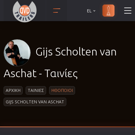
EL
Animation
Anime
Αισθηματικές
Gijs Scholten van
Αισθησιακές
Αστυνομικές
Aschat - Ταινίες
Β' Παγκόσμιος Πόλεμος
Βιογραφίες
ΑΡΧΙΚΗ
ΤΑΙΝΙΕΣ
ΗΘΟΠΟΙΟΙ
Γουέστερν
GIJS SCHOLTEN VAN ASCHAT
Δραματικές
Δράσης
Ελληνικός Κινηματογράφος
Επιβίωσης