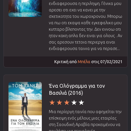
ενδιαφερουσα η περιληψη. Γένικα μου
αρεσει οτι εχει να κανει με την
σχετικοτητα του χωροχρονου. Μπορω
να πω οτι εκαψα καθε εγκεφαλικο μου
κυτταρο βλεποντας την. Δεν εννοω οτι
ηταν κακη απλα δεν ειναι για ολους . Αν
σας αρεσουν τετοια περιεργα ειναι
ενδιαφερουσα ταινια για να περασε...
Κριτική από
Μπέλα
στις 07/02/2021
Ένα Ολόγραμμα για τον
Βασιλιά (2016)
Μια περίεργη ταινία που αφηγείται την
επίσκεψη ενός μέλους μιας εταιρίας
στη Σαουδική Αραβία προκειμένου να
πουλήσει μια τεχνολογία