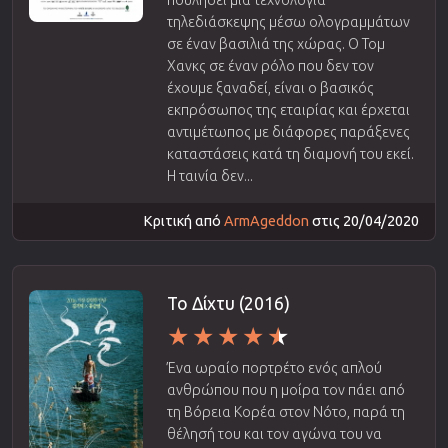
τηλεδιάσκεψης μέσω ολογραμμάτων
σε έναν βασιλιά της χώρας. Ο Τομ
Χανκς σε έναν ρόλο που δεν τον
έχουμε ξαναδεί, είναι ο βασικός
εκπρόσωπος της εταιρίας και έρχεται
αντιμέτωπος με διάφορες παράξενες
καταστάσεις κατά τη διαμονή του εκεί.
Η ταινία δεν...
Κριτική από
ArmAgeddon
στις 20/04/2020
Το Δίχτυ (2016)
Ένα ωραίο πορτρέτο ενός απλού
ανθρώπου που η μοίρα τον πάει από
τη Βόρεια Κορέα στον Νότο, παρά τη
θέλησή του και τον αγώνα του να