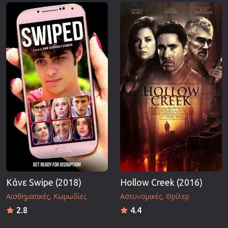
Επιστημονικής Φαντασίας
Εποχής
Ερωτικές
Ευρωπαικός Κινηματογράφος
Θρησκευτικές
Θρίλερ
Ιστορικές
Καταστροφής
Κλασσικές
Κάνε Swipe (2018)
Hollow Creek (2016)
Αισθηματικές
Κωμωδίες
Αστυνομικές
Θρίλερ
2.8
4.4