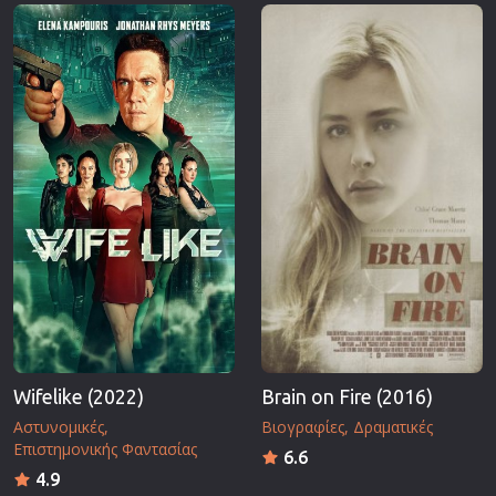
Επιστημονικής Φαντασίας
Εποχής
Ερωτικές
Ευρωπαικός Κινηματογράφος
Θρησκευτικές
Θρίλερ
Ιστορικές
Καταστροφής
Κλασσικές
Wifelike (2022)
Brain on Fire (2016)
Αστυνομικές
Βιογραφίες
Δραματικές
Επιστημονικής Φαντασίας
6.6
4.9