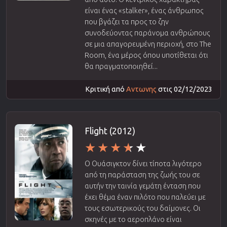
είναι ένας «stalker», ένας άνθρωπος
που βγάζει τα προς το ζην
συνοδεύοντας παράνομα ανθρώπους
σε μια απαγορευμένη περιοχή, στο The
Room, ένα μέρος όπου υποτίθεται ότι
θα πραγματοποιηθεί...
Κριτική από
Αντωνης
στις 02/12/2023
Flight (2012)
Ο Ουάσιγκτον δίνει τίποτα λιγότερο
από τη παράσταση της ζωής του σε
αυτήν την ταινία γεμάτη ένταση που
έχει θέμα έναν πιλότο που παλεύει με
τους εσωτερικούς του δαίμονες. Οι
σκηνές με το αεροπλάνο είναι