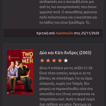
εκπληκτικές και η συντριβή είναι μια
από τις πιο συναρπαστικές που έχουν
γυριστεί ποτέ. Ο σκηνοθέτης φαίνεται
πολύ ταλαντούχος και η ικανότητα και
το πάθος του είναι ξεκάθαρα. Το...
Κριτική από
Λυκόπουλο
στις 25/11/2020
Δύο και Κάτι Άνδρες (2003)
Δίνω 4 αστέρια για τις σεζόν S1-S8.
Είναι τόσο αστείες ακόμα κι αν τα
βλέπεις σε επανάληψη. Για να είμαι
ειλικρινής, χωρίς τον Τσάρλι, δεν
μπορώ να παρακολουθώ ούτε ένα
επεισόδιο του S9 και αποφάσισα να
σταματήσω εκεί. Αυτή η σειρά τώρα
έχει πεθάνει για μένα. Προτιμώ να