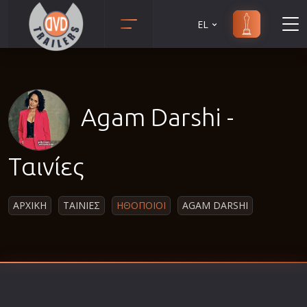
EL
Animation
Anime
Αισθηματικές
Agam Darshi -
Αισθησιακές
Αστυνομικές
Ταινίες
Β' Παγκόσμιος Πόλεμος
Βιογραφίες
ΑΡΧΙΚΗ
ΤΑΙΝΙΕΣ
ΗΘΟΠΟΙΟΙ
AGAM DARSHI
Γουέστερν
Δραματικές
Δράσης
Ελληνικός Κινηματογράφος
Επιβίωσης