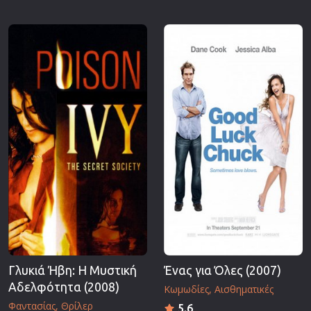
Γλυκιά Ήβη: Η Μυστική
Ένας για Όλες (2007)
Αδελφότητα (2008)
Κωμωδίες
Αισθηματικές
Φαντασίας
Θρίλερ
5.6