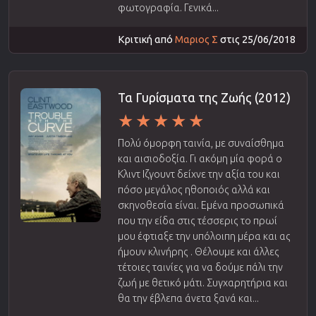
φωτογραφία. Γενικά...
Κριτική από
Μαριος Σ
στις 25/06/2018
Τα Γυρίσματα της Ζωής (2012)
Πολύ όμορφη ταινία, με συναίσθημα
και αισιοδοξία. Γι ακόμη μία φορά ο
Κλιντ Ιζγουντ δείχνε την αξία του και
πόσο μεγάλος ηθοποιός αλλά και
σκηνοθεσία είναι. Εμένα προσωπικά
που την είδα στις τέσσερις το πρωί
μου έφτιαξε την υπόλοιπη μέρα και ας
ήμουν κλινήρης . Θέλουμε και άλλες
τέτοιες ταινίες για να δούμε πάλι την
ζωή με θετικό μάτι. Συγχαρητήρια και
θα την έβλεπα άνετα ξανά και...