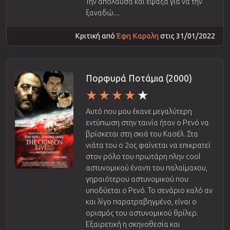
Την απόλαυσα και έψαξα για να την
ξαναδώ....
Κριτική από
Έφη Καραλη
στις 31/01/2022
Πορφυρά Ποτάμια (2000)
Αυτό που μου έκανε μεγαλύτερη
εντύπωση στην ταινία ήταν ο Ρενό να
βρίσκεται στη σκιά του Κασέλ. Στα
νιάτα του ο 2ος φαίνεται να επικρατεί
στον ρόλο του πρωτάρη πλην cool
αστυνομικού έναντι του παλαίμαχου,
γηραιότερου αστυνομικού που
υποδύεται ο Ρενό. Το σενάριο καλό αν
και λίγο παρατραβηγμένο, είναι ο
ορισμός του αστυνομικού θρίλερ.
Εξαιρετική η σκηνοθεσία και