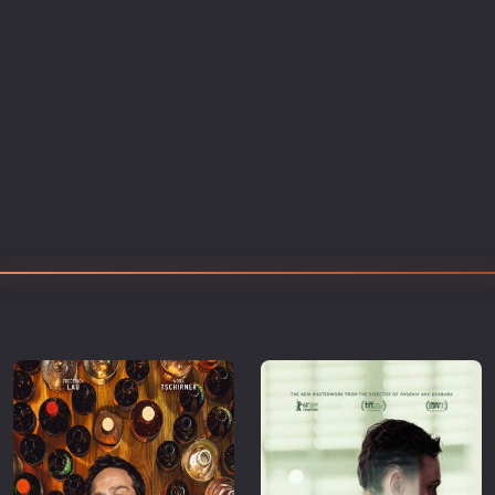
Επιστημονικής Φαντασίας
Εποχής
Ερωτικές
Ευρωπαικός Κινηματογράφος
Θρησκευτικές
Θρίλερ
Ιστορικές
Καταστροφής
Κλασσικές