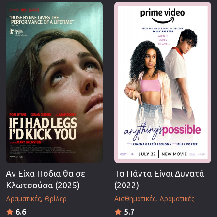
Επιστημονικής Φαντασίας
Εποχής
Ερωτικές
Ευρωπαικός Κινηματογράφος
Θρησκευτικές
Θρίλερ
Ιστορικές
Καταστροφής
Κλασσικές
Αν Είχα Πόδια θα σε
Τα Πάντα Είναι Δυνατά
Κλωτσούσα (2025)
(2022)
Δραματικές
Θρίλερ
Αισθηματικές
Δραματικές
6.6
5.7