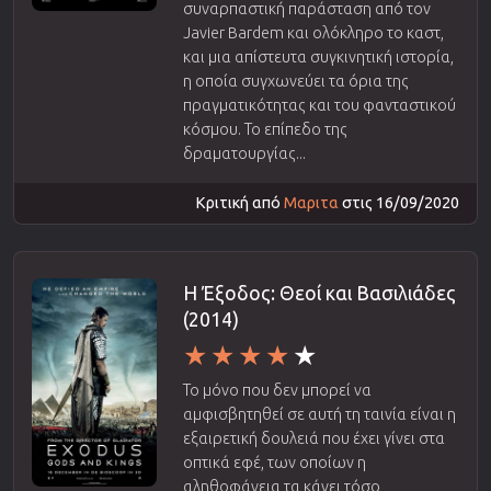
συναρπαστική παράσταση από τον
Javier Bardem και ολόκληρο το καστ,
και μια απίστευτα συγκινητική ιστορία,
η οποία συγχωνεύει τα όρια της
πραγματικότητας και του φανταστικού
κόσμου. Το επίπεδο της
δραματουργίας...
Κριτική από
Μαριτα
στις 16/09/2020
Η Έξοδος: Θεοί και Βασιλιάδες
(2014)
Το μόνο που δεν μπορεί να
αμφισβητηθεί σε αυτή τη ταινία είναι η
εξαιρετική δουλειά που έχει γίνει στα
οπτικά εφέ, των οποίων η
αληθοφάνεια τα κάνει τόσο