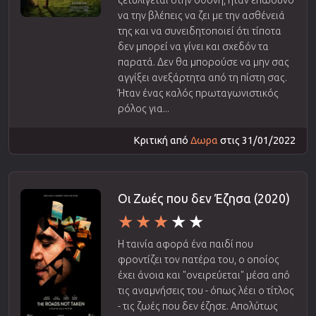
να την βλέπεις να ζει με την ασθένειά
της και να συνειδητοποιεί ότι τίποτα
δεν μπορεί να γίνει και σχεδόν τα
παρατά. Δεν θα μπορούσε να μην σας
αγγίξει ανεξάρτητα από τη πίστη σας.
Ήταν ένας καλός πρωταγωνιστικός
ρόλος για...
Κριτική από
Δωρα
στις 31/01/2022
Οι Ζωές που δεν Έζησα (2020)
Η ταινία αφορά ένα παιδί που
φροντίζει τον πατέρα του, ο οποίος
έχει άνοια και "ονειρεύεται" μέσα από
τις αναμνήσεις του - όπως λέει ο τίτλος
- τις ζωές που δεν έζησε. Απολύτως