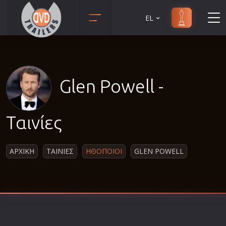
EL
Animation
Anime
Αισθηματικές
Glen Powell -
Αισθησιακές
Αστυνομικές
Ταινίες
Β' Παγκόσμιος Πόλεμος
Βιογραφίες
ΑΡΧΙΚΗ
ΤΑΙΝΙΕΣ
ΗΘΟΠΟΙΟΙ
GLEN POWELL
Γουέστερν
Δραματικές
Δράσης
Ελληνικός Κινηματογράφος
Επιβίωσης