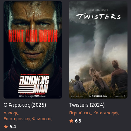
Επιστημονικής Φαντασίας
Εποχής
Ερωτικές
Ευρωπαικός Κινηματογράφος
Θρησκευτικές
Θρίλερ
Ιστορικές
Καταστροφής
Κλασσικές
Ο Άτρωτος (2025)
Twisters (2024)
Δράσης
Περιπέτειες
Καταστροφής
Επιστημονικής Φαντασίας
6.5
6.4