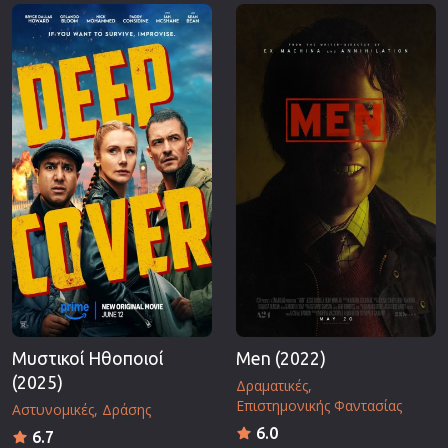
Επιστημονικής Φαντασίας
Εποχής
Ερωτικές
Ευρωπαικός Κινηματογράφος
Θρησκευτικές
Θρίλερ
Ιστορικές
Καταστροφής
Κλασσικές
Μυστικοί Ηθοποιοί
Men (2022)
(2025)
Δραματικές
Επιστημονικής Φαντασίας
Αστυνομικές
Δράσης
6.0
6.7