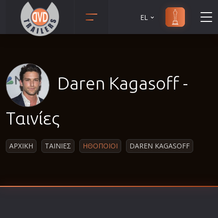
EL
Animation
Anime
Αισθηματικές
Daren Kagasoff -
Αισθησιακές
Αστυνομικές
Ταινίες
Β' Παγκόσμιος Πόλεμος
Βιογραφίες
ΑΡΧΙΚΗ
ΤΑΙΝΙΕΣ
ΗΘΟΠΟΙΟΙ
DAREN KAGASOFF
Γουέστερν
Δραματικές
Δράσης
Ελληνικός Κινηματογράφος
Επιβίωσης