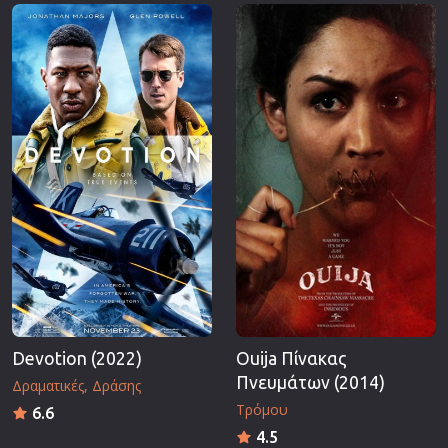
Επιστημονικής Φαντασίας
Εποχής
Ερωτικές
Ευρωπαικός Κινηματογράφος
Θρησκευτικές
Θρίλερ
Ιστορικές
Καταστροφής
Κλασσικές
Devotion (2022)
Ouija Πίνακας
Πνευμάτων (2014)
Δραματικές
Δράσης
Τρόμου
6.6
4.5