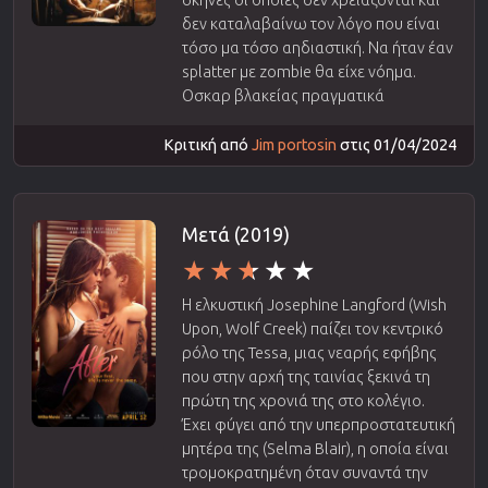
δεν καταλαβαίνω τον λόγο που είναι
τόσο μα τόσο αηδιαστική. Να ήταν έαν
splatter με zombie θα είχε νόημα.
Οσκαρ βλακείας πραγματικά
Κριτική από
Jim portosin
στις 01/04/2024
Μετά (2019)
Η ελκυστική Josephine Langford (Wish
Upon, Wolf Creek) παίζει τον κεντρικό
ρόλο της Tessa, μιας νεαρής εφήβης
που στην αρχή της ταινίας ξεκινά τη
πρώτη της χρονιά της στο κολέγιο.
Έχει φύγει από την υπερπροστατευτική
μητέρα της (Selma Blair), η οποία είναι
τρομοκρατημένη όταν συναντά την