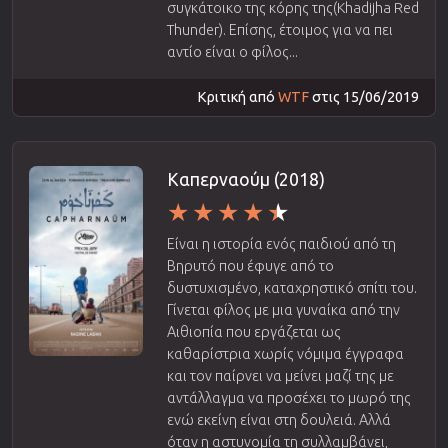
συγκάτοικο της κόρης της(Khadijha Red
Thunder). Επίσης, έτοιμος για να πει
αντίο είναι ο φίλος...
Κριτική από
WTF
στις 15/06/2019
Καπερναούμ (2018)
Είναι η ιστορία ενός παιδιού από τη
Βηρυτό που έφυγε από το
δυστυχισμένο, καταχρηστικό σπίτι του.
Γίνεται φίλος με μια γυναίκα από την
Αιθιοπία που εργάζεται ως
καθαρίστρια χωρίς νόμιμα έγγραφα
και τον παίρνει να μείνει μαζί της με
αντάλλαγμα να προσέχει το μωρό της
ενώ εκείνη είναι στη δουλειά. Αλλά
όταν η αστυνομία τη συλλαμβάνει,