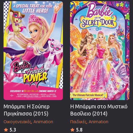
Επιστημονικής Φαντασίας
Εποχής
Ερωτικές
Ευρωπαικός Κινηματογράφος
Θρησκευτικές
Θρίλερ
Ιστορικές
Καταστροφής
Κλασσικές
Μπάρμπι: Η Σούπερ
Η Μπάρμπι στο Μυστικό
Πριγκίπισσα (2015)
Βασίλειο (2014)
Οικογενειακές
Animation
Παιδικές
Animation
5.3
5.8