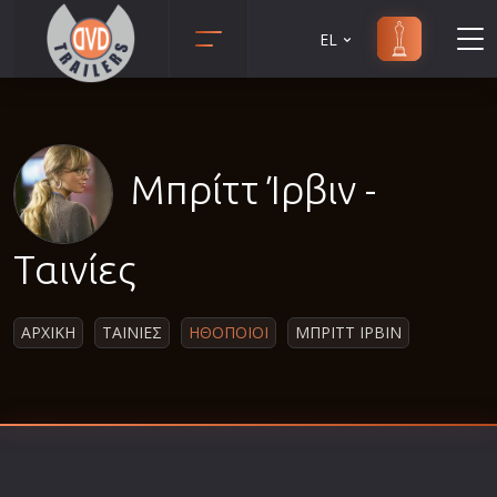
EL
Animation
Anime
Αισθηματικές
Μπρίττ Ίρβιν -
Αισθησιακές
Αστυνομικές
Ταινίες
Β' Παγκόσμιος Πόλεμος
Βιογραφίες
ΑΡΧΙΚΗ
ΤΑΙΝΙΕΣ
ΗΘΟΠΟΙΟΙ
ΜΠΡΙΤΤ ΙΡΒΙΝ
Γουέστερν
Δραματικές
Δράσης
Ελληνικός Κινηματογράφος
Επιβίωσης