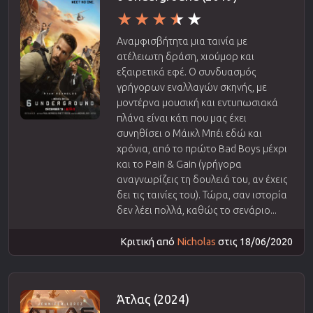
Αναμφισβήτητα μια ταινία με
ατέλειωτη δράση, χιούμορ και
εξαιρετικά εφέ. Ο συνδυασμός
γρήγορων εναλλαγών σκηνής, με
μοντέρνα μουσική και εντυπωσιακά
πλάνα είναι κάτι που μας έχει
συνηθίσει ο Μάικλ Μπέι εδώ και
χρόνια, από το πρώτο Bad Boys μέχρι
και το Pain & Gain (γρήγορα
αναγνωρίζεις τη δουλειά του, αν έχεις
δει τις ταινίες του). Τώρα, σαν ιστορία
δεν λέει πολλά, καθώς το σενάριο...
Κριτική από
Nicholas
στις 18/06/2020
Άτλας (2024)