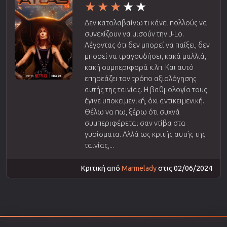
Δεν καταλαβαίνω τι κάνει πολλούς να
συνεχίζουν να μισούν την J-Lo.
Λέγοντας ότι δεν μπορεί να παίξει, δεν
μπορεί να τραγουδήσει, κακά μαλλιά,
κακή συμπεριφορά κ.λπ. Και αυτό
επηρεάζει τον τρόπο αξιολόγησης
αυτής της ταινίας. Η βαθμολογία τους
έγινε υποκειμενική, όχι αντικειμενική.
Θέλω να πω, ξέρω ότι συχνά
συμπεριφέρεται σαν ντίβα στα
γυρίσματα. Αλλά ως κριτής αυτής της
ταινίας,...
Κριτική από
Marmelady
στις 02/06/2024