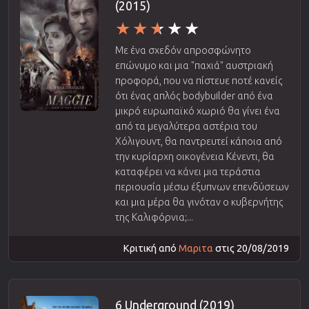
(2015)
Με ένα σχεδόν απροσφώνητο
επώνυμο και μια "παχιά" αυστριακή
προφορά, που να πίστευε ποτέ κανείς
ότι ένας απλός bodybuilder από ένα
μικρό ευρωπαϊκό χωριό θα γίνει ένα
από τα μεγαλύτερα αστέρια του
Χόλιγουντ, θα παντρευτεί κάποια από
την κυρίαρχη οικογένεια Κένεντι, θα
καταφέρει να κάνει μια τεράστια
περιουσία μέσω έξυπνων επενδύσεων
και μια μέρα θα γινόταν ο κυβερνήτης
της Καλιφόρνια;...
Κριτική από
Μαριτα
στις 20/08/2019
6 Underground (2019)