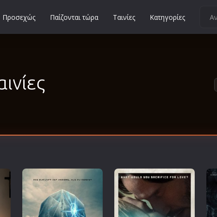
Προσεχώς
Παίζονται τώρα
Ταινίες
Κατηγορίες
Κοινωνικές
Κωμωδίες
Μικρού Μήκους
αινίες
Μιούζικαλ
Μουσική
Μυστηρίου
Νεανικές
Ντοκιμαντέρ
Οικογενειακές
Παιδικές
Περιπέτειες
Πολεμικές