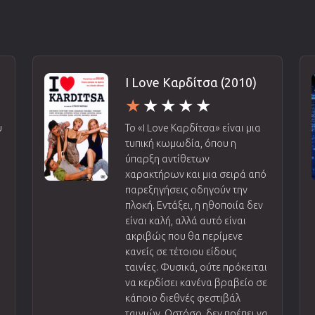
I Love Καρδίτσα (2010)
υ
Το «I Love Καρδίτσα» είναι μια
τυπική κωμωδία, όπου η
ύπαρξη αντίθετων
χαρακτήρων και μια σειρά από
παρεξηγήσεις οδηγούν την
πλοκή. Εντάξει, η ηθοποιία δεν
είναι καλή, αλλά αυτό είναι
ακριβώς που θα περίμενε
κανείς σε τέτοιου είδους
ταινίες. Φυσικά, ούτε πρόκειται
να κερδίσει κανένα βραβείο σε
κάποιο διεθνές φεστιβάλ
ταινιών. Ωστόσο, δεν πρέπει να