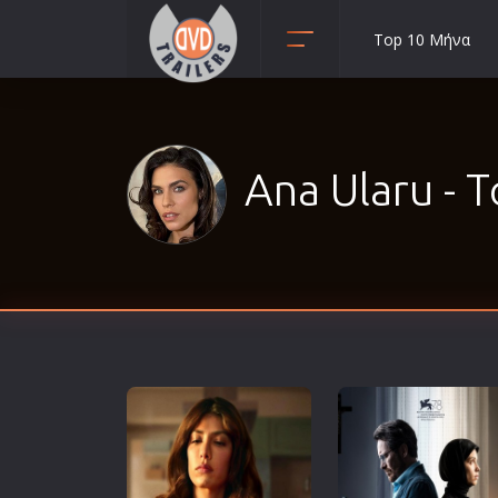
Top 10 Μήνα
Animation
Anime
Αισθηματικές
Ana Ularu - Τ
Αισθησιακές
Αστυνομικές
Β' Παγκόσμιος Πόλεμος
Βιογραφίες
Γουέστερν
Δραματικές
Δράσης
Ελληνικός Κινηματογράφος
Επιβίωσης