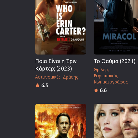
Επιστημονικής Φαντασίας
Εποχής
Ερωτικές
Ευρωπαικός Κινηματογράφ
Θρησκευτικές
Θρίλερ
Ποια Είναι η Έριν
Το Θαύμα (2021)
Ιστορικές
Κάρτερ; (2023)
Θρίλερ
Καταστροφής
Ευρωπαικός
Αστυνομικές
Δράσης
Κλασσικές
Κινηματογράφος
6.5
6.6