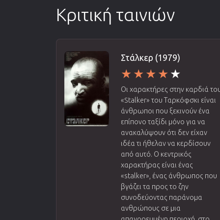
Κριτική ταινιών
Στάλκερ (1979)
Οι χαρακτήρες στην καρδιά το
«Stalker» του Ταρκόφσκι είναι
άνθρωποι που ξεκινούν ένα
επίπονο ταξίδι μόνο για να
ανακαλύψουν ότι δεν είχαν
ιδέα τι ήθελαν να κερδίσουν
από αυτό. Ο κεντρικός
χαρακτήρας είναι ένας
«stalker», ένας άνθρωπος που
βγάζει τα προς το ζην
συνοδεύοντας παράνομα
ανθρώπους σε μια
απαγορευμένη περιοχή, στο