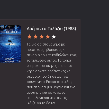
Απέραντο Γαλάζιο (1988)
Ταινια αριστουργημα με
ποιοτικους ηθοποιους κ
σεναριο που σε καθηλώνει εως
το τελευταιο λεπτο. Τα τοπια
υπεροχα, οι σκηνες μεσα στο
νερο αρκετα ρεαλιστικες και
σεναριο που δε σε αφηνει
ασυγκινητο. Ειδικα στο τελος
σου περναει μια μαγεια και ενα
μυστηριο και σε κανει να
περιπλανιεσαι με σκεψεις
.Αξιζει να τη δειτε!!