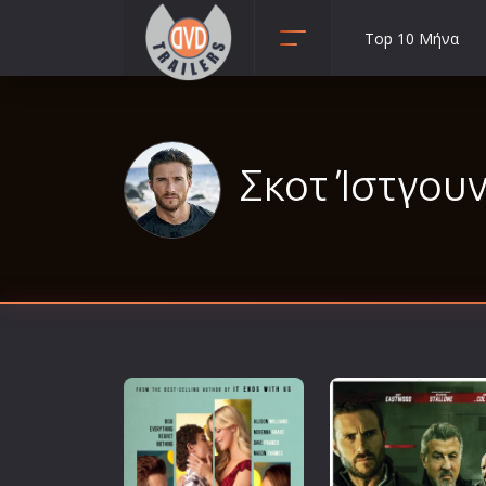
Top 10 Μήνα
Animation
Anime
Αισθηματικές
Σκοτ Ίστγουντ
Αισθησιακές
Αστυνομικές
Β' Παγκόσμιος Πόλεμος
Βιογραφίες
Γουέστερν
Δραματικές
Δράσης
Ελληνικός Κινηματογράφος
Επιβίωσης