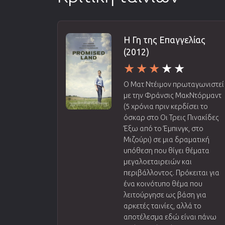
Η Γη της Επαγγελίας
(2012)
Ο Ματ Ντέιμον πρωταγωνιστεί
με την Φράνσις ΜακΝτόρμαντ
(5 χρόνια πριν κερδίσει το
όσκαρ στο Οι Τρεις Πινακίδες
Έξω από το Έμπινγκ, στο
Μιζούρι) σε μια δραματική
υπόθεση που θίγει θέματα
μεγαλοεταιρειών και
περιβάλλοντος. Πρόκειται για
ένα κοινότυπο θέμα που
λειτούργησε ως βάση για
αρκετές ταινίες, αλλά το
αποτέλεσμα εδώ είναι πάνω