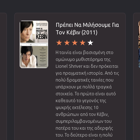
Πρέπει Να Μιλήσουμε Για
Τον Κέβιν (2011)
Η ταινία είναι βασισμένη στο
ομώνυμο μυθιστόρημα της
Lionel Shriver και δεν πρόκειται
για πραγματική ιστορία. Από τις
πολύ δραματικές ταινίες που
υπάρχουν με πολλά τραγικά
στοιχεία. Το πρώτο είναι αυτό
καθεαυτό το γεγονός της
ψυχρής εκτέλεσης 10
ανθρώπων από τον Κέβιν,
συμπεριλαμβανομένων του
πατέρα του και της αδερφής
του. Το δεύτερο είναι η πολύ