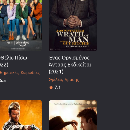
 Θέλω Πίσω
Ένας Οργισμένος
022)
Άντρας Εκδικείται
(2021)
θηματικές
Κωμωδίες
Θρίλερ
Δράσης
6.5
7.1