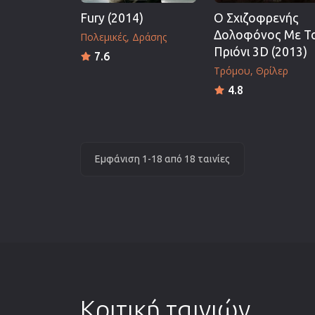
Fury (2014)
Ο Σχιζοφρενής
Δολοφόνος Με Τ
Πολεμικές
Δράσης
Πριόνι 3D (2013)
7.6
Τρόμου
Θρίλερ
4.8
Εμφάνιση 1-18 από 18 ταινίες
Κριτική ταινιών