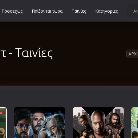
Προσεχώς
Παίζονται τώρα
Ταινίες
Κατηγορίες
Κοινωνικές
Κωμωδίες
Μικρού Μήκους
 - Ταινίες
ΑΡΧ
Μιούζικαλ
Μουσική
Μυστηρίου
Νεανικές
Ντοκιμαντέρ
Οικογενειακές
Παιδικές
Περιπέτειες
Πολεμικές