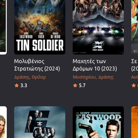
Πολεμικές Τέχνες
Πολιτική
Σπορ
ος
Τηλεοπτικές Σειρές
Τρόμου
Φαντασίας
Μολυβένιος
Μαχητές των
Σε
Φιλμ Νουάρ
Στρατιώτης (2024)
Δρόμων 10 (2023)
(2
Χριστουγεννιάτικες
Δράσης
Θρίλερ
Μυστηρίου
Δράσης
Αισ
Ρομαντικές Κωμωδίες
3.3
5.7