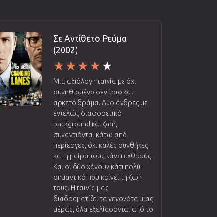
Σε Αντίθετο Ρεύμα
(2002)
Μια αξιόλογη ταινία με όχι
συνηθισμένο σενάριο και
αρκετό δράμα. Δύο άνδρες με
εντελώς διαφορετικό
background και ζωή,
συναντιόνται κάτω από
περίεργες, όχι καλές συνθήκες
και η μοίρα τους κάνει εχθρούς.
Και οι δύο χάνουν κάτι πολύ
σημαντικό που κρίνει τη ζωή
τους. Η ταινία μας
διαδραματίζει τα γεγονότα μιας
μέρας, όλα εξελίσσονται από το