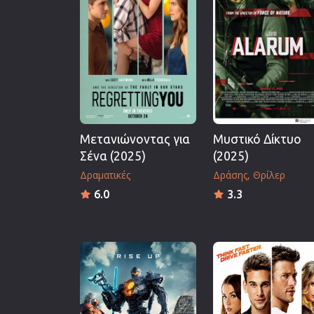
Επιστημονικής Φαντασίας
Εποχής
Ερωτικές
Ευρωπαικός Κινηματογράφ
Θρησκευτικές
Θρίλερ
Μετανιώνοντας για
Μυστικό Δίκτυο
Ιστορικές
Σένα (2025)
(2025)
Καταστροφής
Δραματικές
Δράσης
Θρίλερ
Κλασσικές
6.0
3.3