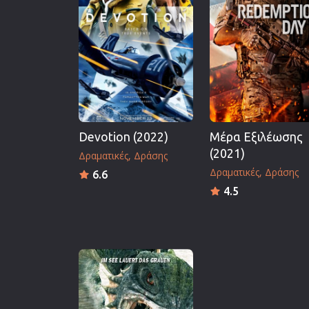
Επιστημονικής Φαντασίας
Εποχής
Ερωτικές
Ευρωπαικός Κινηματογράφ
Θρησκευτικές
Θρίλερ
Devotion (2022)
Μέρα Εξιλέωσης
Ιστορικές
(2021)
Δραματικές
Δράσης
Καταστροφής
Δραματικές
Δράσης
6.6
Κλασσικές
4.5