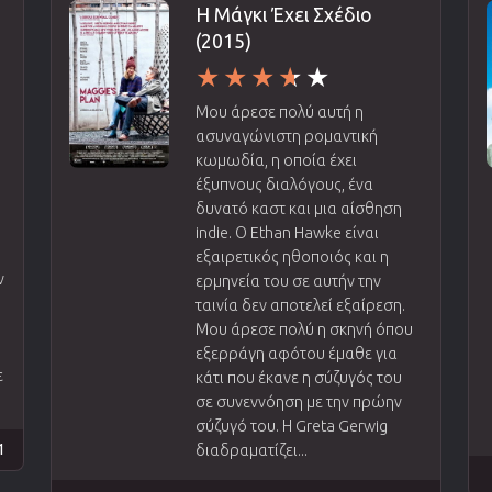
Η Μάγκι Έχει Σχέδιο
(2015)
Μου άρεσε πολύ αυτή η
ασυναγώνιστη ρομαντική
κωμωδία, η οποία έχει
έξυπνους διαλόγους, ένα
δυνατό καστ και μια αίσθηση
υ
indie. Ο Ethan Hawke είναι
εξαιρετικός ηθοποιός και η
ν
ερμηνεία του σε αυτήν την
.
ταινία δεν αποτελεί εξαίρεση.
Μου άρεσε πολύ η σκηνή όπου
εξερράγη αφότου έμαθε για
ε
κάτι που έκανε η σύζυγός του
σε συνεννόηση με την πρώην
σύζυγό του. Η Greta Gerwig
1
διαδραματίζει...