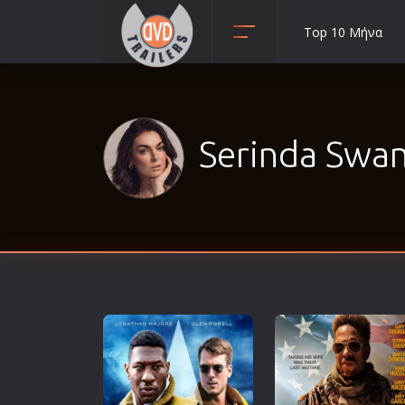
Top 10 Μήνα
Animation
Anime
Αισθηματικές
Serinda Swan 
Αισθησιακές
Αστυνομικές
Β' Παγκόσμιος Πόλεμος
Βιογραφίες
Γουέστερν
Δραματικές
Δράσης
Ελληνικός Κινηματογράφος
Επιβίωσης