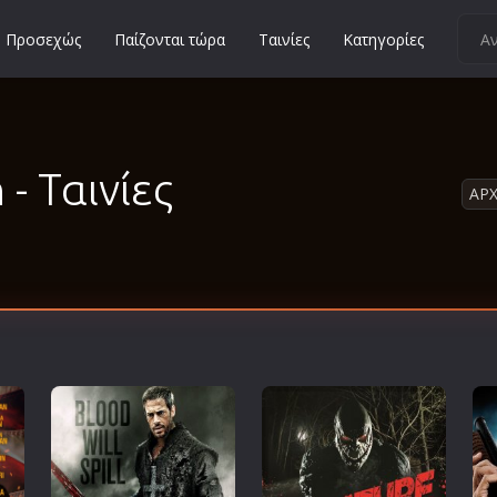
Προσεχώς
Παίζονται τώρα
Ταινίες
Κατηγορίες
Κοινωνικές
Κωμωδίες
Μικρού Μήκους
- Ταινίες
ΑΡΧ
Μιούζικαλ
Μουσική
Μυστηρίου
Νεανικές
Ντοκιμαντέρ
Οικογενειακές
Παιδικές
Περιπέτειες
Πολεμικές