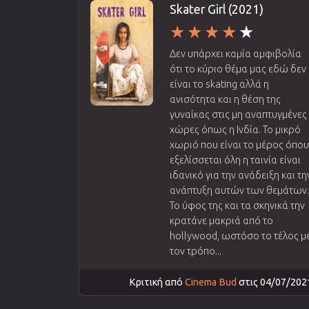
Skater Girl (2021)
Δεν υπάρχει καμία αμφιβολία
ότι το κύριο θέμα μας εδώ δεν
είναι το skating αλλά η
ανισότητα και η θέση της
γυναίκας στις μη αναπτυγμένες
χώρες όπως η Ινδία. Το μικρό
χωριό που είναι το μέρος όπο
εξελίσσεται όλη η ταινία είναι
ιδανικό για την ανάδειξη και τη
ανάπτυξη αυτών των θεμάτων
Το ύφος της και τα σκηνικά την
κρατάνε μακριά από το
hollywood, ωστόσο το τέλος μ
τον τρόπο...
Κριτική από
Cinema Bud
στις 04/07/202