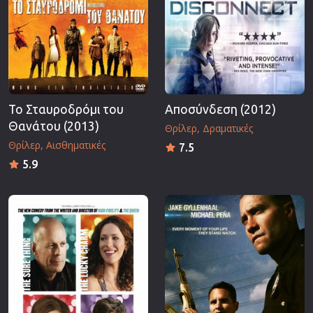
Το Σταυροδρόμι του
Αποσύνδεση (2012)
Θανάτου (2013)
Θρίλερ
Δραματικές
Θρίλερ
Αισθηματικές
7.5
5.9