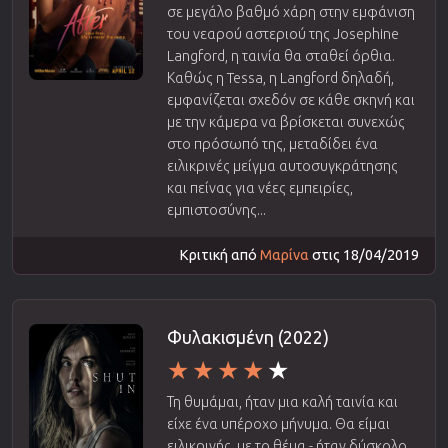
σε μεγάλο βαθμό χάρη στην εμφάνιση
του νεαρού αστεριού της Josephine
Langford, η ταινία θα σταθεί όρθια.
Καθώς η Tessa, η Langford δηλαδή,
εμφανίζεται σχεδόν σε κάθε σκηνή και
με την κάμερα να βρίσκεται συνεχώς
στο πρόσωπό της, μεταδίδει ένα
ειλικρινές μείγμα αυτοσυγκράτησης
και πείνας για νέες εμπειρίες,
εμπιστοσύνης...
Κριτική από
Μαρίνα
στις 18/04/2019
Φυλακισμένη (2022)
Τη θυμάμαι, ήταν μια καλή ταινία και
είχε ένα υπέροχο μήνυμα. Θα είμαι
ειλικρινής, με το θέμα - ήταν δύσκολο