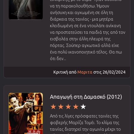
να τη παρακολουθήσω. Ήμουν
ανήσυχη και αγχωμένη σε όλη τη
διάρκεια της ταινίας - μια μητέρα
κλειδωμένη σε ένα ντουλάπι ανίκανη
να προστατεύσει τα παιδιά της από τον
εισβολέα στην άλλη πλευρά της
πόρτας. Σούπερ αγχωτικό αλλά είχε
ένα πολύ ικανοποιητικό τέλος. Θα πω
ότι δεν...
Κριτική από
Μαριτα
στις 26/02/2024
Απαγωγή στη Δαμασκό (2012)
Από τις λίγες πρόσφατες ταινίες της
φοβερής Μαρίζα Τομέι. Το κλίμα της
ταινίας διατηρεί την αγωνία μέχρι το