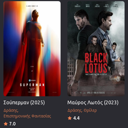
Επιστημονικής Φαντασίας
Εποχής
Ερωτικές
Ευρωπαικός Κινηματογράφος
Θρησκευτικές
Θρίλερ
Ιστορικές
Καταστροφής
Κλασσικές
Σούπερμαν (2025)
Μαύρος Λωτός (2023)
Δράσης
Δράσης
Θρίλερ
Επιστημονικής Φαντασίας
4.4
7.0