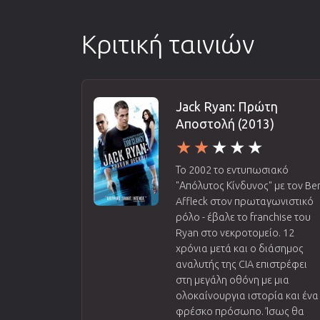
Κριτική ταινιών
Jack Ryan: Πρώτη
Αποστολή (2013)
Το 2002 το εντυπωσιακό
"Απόλυτος Κίνδυνος" με τον Be
Affleck στον πρωταγωνιστικό
ρόλο - έβαλε το franchise του
Ryan στο νεκροτομείο. 12
χρόνια μετά και ο διάσημος
αναλυτής της CIA επιστρέφει
στη μεγάλη οθόνη με μια
ολοκαίνουργια ιστορία και ένα
φρέσκο ​​πρόσωπο. Ίσως θα