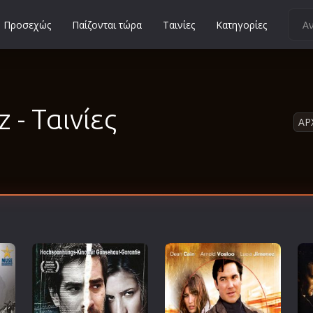
Προσεχώς
Παίζονται τώρα
Ταινίες
Κατηγορίες
Κοινωνικές
Κωμωδίες
Μικρού Μήκους
 - Ταινίες
ΑΡ
Μιούζικαλ
Μουσική
Μυστηρίου
Νεανικές
Ντοκιμαντέρ
Οικογενειακές
Παιδικές
Περιπέτειες
Πολεμικές