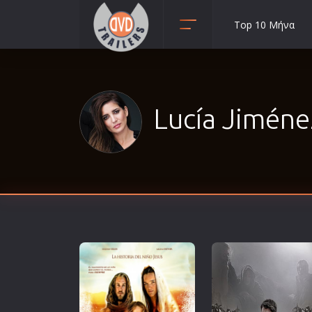
Top 10 Μήνα
Animation
Anime
Αισθηματικές
Lucía Jiménez
Αισθησιακές
Αστυνομικές
Β' Παγκόσμιος Πόλεμος
Βιογραφίες
Γουέστερν
Δραματικές
Δράσης
Ελληνικός Κινηματογράφος
Επιβίωσης