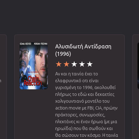
Αλυσιδωτή Αντίδραση
(1996)
Αν και η ταινία έχει το
n
ελαφρυντικό οτι είναι
γυρισμένη το 1996, ακολουθεί
πλήρως το εδώ και δεκαετίες
χολιγουντιανό μοντέλο του
action movie με FBI, CIA, πρώην
πράκτορες, συνωμοσίες,
πλεκτάνες κι έναν ήρωα (με μια
ηρωίδα) που θα σωθούν και
θα σώσουν τον κόσμο. Η ταινία