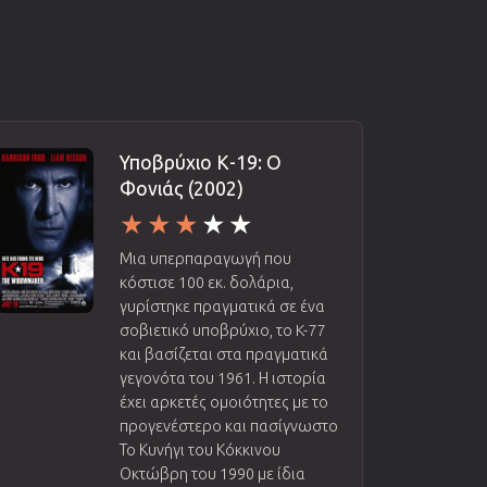
Υποβρύχιο Κ-19: Ο
Φονιάς (2002)
Μια υπερπαραγωγή που
κόστισε 100 εκ. δολάρια,
γυρίστηκε πραγματικά σε ένα
σοβιετικό υποβρύχιο, το K-77
και βασίζεται στα πραγματικά
γεγονότα του 1961. Η ιστορία
έχει αρκετές ομοιότητες με το
προγενέστερο και πασίγνωστο
Το Κυνήγι του Κόκκινου
Οκτώβρη του 1990 με ίδια