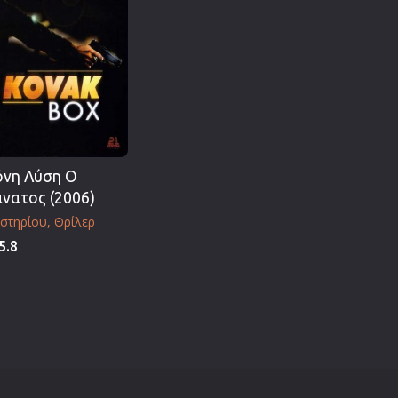
νη Λύση Ο
νατος (2006)
στηρίου
Θρίλερ
5.8