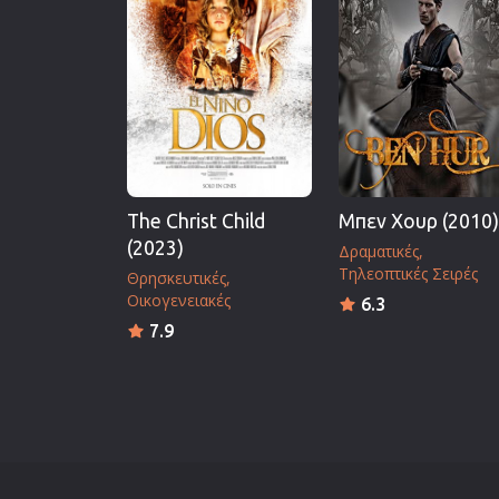
Επιστημονικής Φαντασίας
Εποχής
Ερωτικές
Ευρωπαικός Κινηματογράφ
Θρησκευτικές
Θρίλερ
The Christ Child
Μπεν Χουρ (2010)
Ιστορικές
(2023)
Δραματικές
Καταστροφής
Τηλεοπτικές Σειρές
Θρησκευτικές
Κλασσικές
Οικογενειακές
6.3
7.9