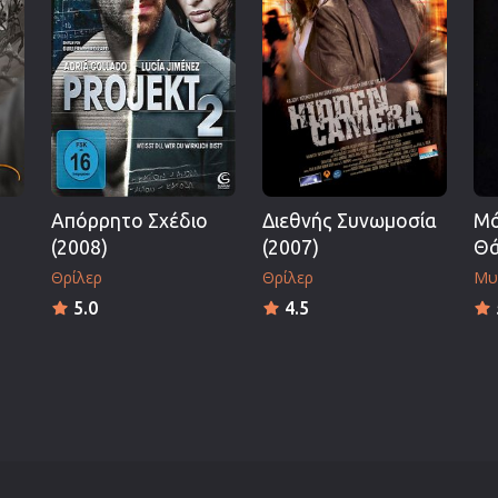
Πολεμικές Τέχνες
Πολιτική
Σπορ
ος
Τηλεοπτικές Σειρές
Τρόμου
Φαντασίας
Απόρρητο Σχέδιο
Διεθνής Συνωμοσία
Μό
Φιλμ Νουάρ
(2008)
(2007)
Θά
Χριστουγεννιάτικες
Θρίλερ
Θρίλερ
Μυ
Ρομαντικές Κωμωδίες
5.0
4.5