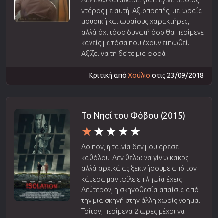
ντόρος με αυτή. Αξιοπρεπής, με ωραία
μουσική και ωραίους χαρακτήρες,
αλλά όχι τόσο δυνατή όσο θα περίμενε
κανείς με τόσα που έχουν ειπωθεί.
Αξίζει να τη δείτε μια φορά
Κριτική από
Χούλιο
στις 23/09/2018
Το Νησί του Φόβου (2015)
Λοιπον, η ταινία δεν μου αρεσε
καθόλου! Δεν θελω να γίνω κακος
αλλά αρχικά ας ξεκινήσουμε από τον
κάμερα μαν..φίλε επιληψία έχεις ;
Δεύτερον, η σκηνοθεσία απαίσια από
την μια σκηνή στην άλλη χωρίς νοημα.
Τρίτον, περίμενα 2 ωρες μέχρι να