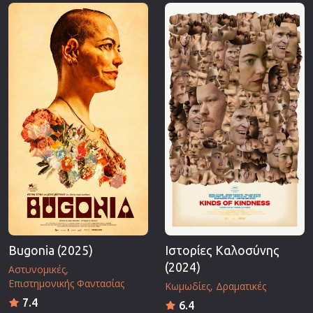
Επιστημονικής Φαντασίας
Εποχής
Ερωτικές
Ευρωπαικός Κινηματογράφος
Θρησκευτικές
Θρίλερ
Ιστορικές
Καταστροφής
Κλασσικές
Bugonia (2025)
Ιστορίες Καλοσύνης
(2024)
Αστυνομικές
Επιστημονικής Φαντασίας
Κωμωδίες
Δραματικές
7.4
6.4