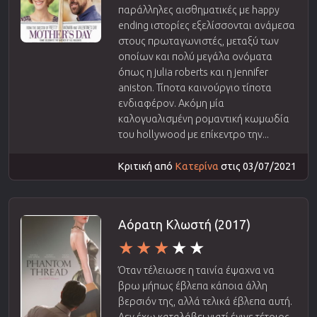
παράλληλες αισθηματικές με happy
ending ιστορίες εξελίσσονται ανάμεσα
στους πρωταγωνιστές, μεταξύ των
οποίων και πολύ μεγάλα ονόματα
όπως η julia roberts και η jennifer
aniston. Τίποτα καινούργιο τίποτα
ενδιαφέρον. Ακόμη μία
καλογυαλισμένη ρομαντική κωμωδία
του hollywood με επίκεντρο την...
Κριτική από
Κατερίνα
στις 03/07/2021
Αόρατη Κλωστή (2017)
Όταν τέλειωσε η ταινία έψαχνα να
βρω μήπως έβλεπα κάποια άλλη
βερσιόν της, αλλά τελικά έβλεπα αυτή.
Δεν έχω καταλάβει γιατί έγινε τέτοιος