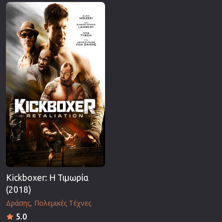
Επιστημονικής Φαντασίας
Εποχής
Ερωτικές
Ευρωπαικός Κινηματογράφος
Θρησκευτικές
Θρίλερ
Ιστορικές
Καταστροφής
Κλασσικές
Kickboxer: Η Τιμωρία
(2018)
Δράσης
Πολεμικές Τέχνες
5.0