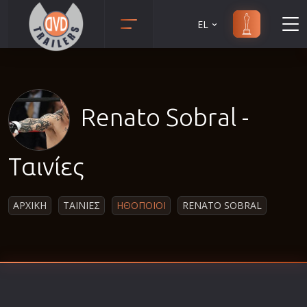
EL
Animation
Anime
Αισθηματικές
Renato Sobral -
Αισθησιακές
Αστυνομικές
Ταινίες
Β' Παγκόσμιος Πόλεμος
Βιογραφίες
ΑΡΧΙΚΗ
ΤΑΙΝΙΕΣ
ΗΘΟΠΟΙΟΙ
RENATO SOBRAL
Γουέστερν
Δραματικές
Δράσης
Ελληνικός Κινηματογράφος
Επιβίωσης