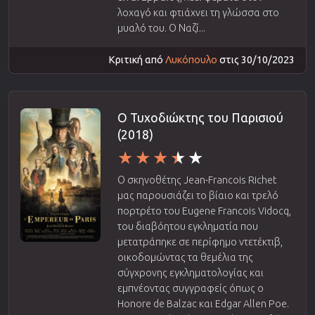
λοχαγό και φτιάχνει τη γλώσσα στο
μυαλό του. Ο Ναζί...
Κριτική από
Λυκόπουλο
στις 30/10/2023
Ο Τυχοδιώκτης του Παρισιού
(2018)
Ο σκηνοθέτης Jean-Francois Richet
μας παρουσιάζει το βίαιο και τρελό
πορτρέτο του Eugene Francois Vidocq,
του διαβόητου εγκληματία που
μετατράπηκε σε περίφημο ντετέκτιβ,
οικοδομώντας τα θεμέλια της
σύγχρονης εγκληματολογίας και
εμπνέοντας συγγραφείς όπως ο
Honore de Balzac και Edgar Allen Poe.