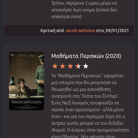
Τρίτον, περίμενα 2 ωρες μέχρι να
αποκτήσει λιγο νοημα (τελικά δεν
απέκτησε ποτε)
Κριτική από
Jacob sartorius
στις 09/01/2021
Μαθήματα Περσικών (2020)
Το "Μαθήματα Περσικών" αφηγείται
μια ιστορία που θα μπορούσε να
θεωρηθεί ως μια ασυνήθιστη
ανατροπή στη "Λίστα του Σίντλερ".
Ένας Ναζί λοχαγός αποφασίζει να
σώσει έναν κρατούμενο - αλλά μόνο
έναν - και για τον περίεργο λόγο ότι ο
άντρας αυτός μπορεί να του διδάξει
Φαρσί. Ο άντρας στην πραγματικότητα
είναι Εβραίος, λέει ψέματα στον