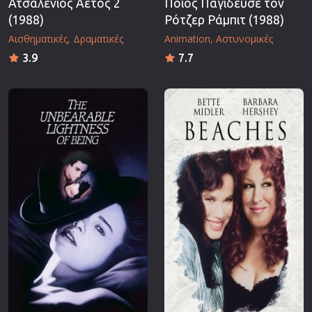
Ατσαλένιος Αετός 2
Ποιος Παγίδευσε τον
(1988)
Ρότζερ Ράμπιτ (1988)
Αισθηματικές
Δραματικές
Animation
Αστυνομικές
3.9
7.7