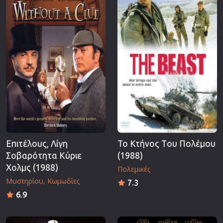
Επιτέλους, Λίγη
Το Κτήνος Tου Πολέμου
Σοβαρότητα Κύριε
(1988)
Χολμς (1988)
Πολεμικές
Μυστηρίου
Κωμωδίες
7.3
6.9