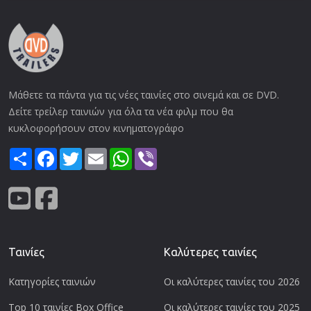
Μάθετε τα πάντα για τις νέες ταινίες στο σινεμά και σε DVD.
Δείτε τρείλερ ταινιών για όλα τα νέα φιλμ που θα
κυκλοφορήσουν στον κινηματογράφο
Share
Facebook
Twitter
Email
WhatsApp
Viber
Ταινίες
Καλύτερες ταινίες
Κατηγορίες ταινιών
Οι καλύτερες ταινίες του 2026
Top 10 ταινίες Box Office
Οι καλύτερες ταινίες του 2025