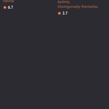
Θρίλερ
Δράσης
Επιστημονικής Φαντασίας
6.7
3.7