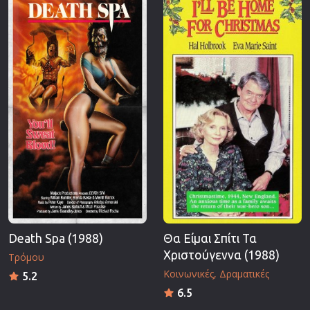
Επιστημονικής Φαντασίας
Εποχής
Ερωτικές
Ευρωπαικός Κινηματογράφος
Θρησκευτικές
Θρίλερ
Ιστορικές
Καταστροφής
Κλασσικές
Death Spa (1988)
Θα Είμαι Σπίτι Τα
Χριστούγεννα (1988)
Τρόμου
Κοινωνικές
Δραματικές
5.2
6.5