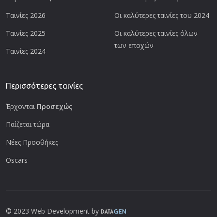
Ταινίες 2026
Οι καλύτερες ταινίες του 2024
Ταινίες 2025
Οι καλύτερες ταινίες όλων
των εποχών
Ταινίες 2024
Περισσότερες ταινίες
Έρχονται
Προσεχώς
Παίζεται τώρα
Νέες Προσθήκες
Oscars
© 2023 Web Development by