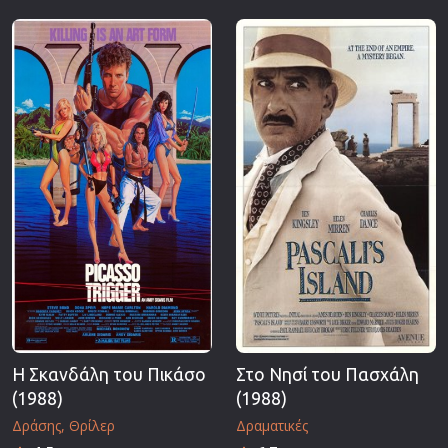
Η Σκανδάλη του Πικάσο
Στο Νησί του Πασχάλη
(1988)
(1988)
Δράσης
Θρίλερ
Δραματικές