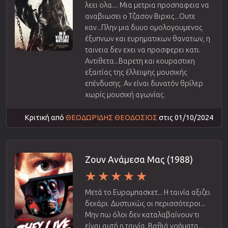
λεει ολα.... Μια μετρια προσπαφεια να
αναβιωσει ο Τζασον Βιρχις...Ουτε
καν...Πλην μια δυυο ομολογουμενος
έξυπνων και ευρηματικων θανατων, η
ταινεια δεν εχει να προσφερει κατι.
Αντιθετα...Βαρετη και κουραστικη
εξαιτίας της έλλειψης μουσικής
επένδυσης. Αν είναι δυνατόν θρίλερ
χωρίς μουσική αγωνίας.
Κριτική από
ΘΕΟΔΩΡΙΔΗΣ ΘΕΟΔΟΣΙΟΣ
στις 01/10/2024
Ζουν Ανάμεσα Μας (1988)
Μετά το Ευρομπασκετ... Η ταινία αξιζει
δεκάρι. Δυστυχώς οι περισσότεροι...
Μην πω όλοι δεν καταλαβαίνουν τι
είναι αυτή η ταινία. Βαθιά νοήματα...