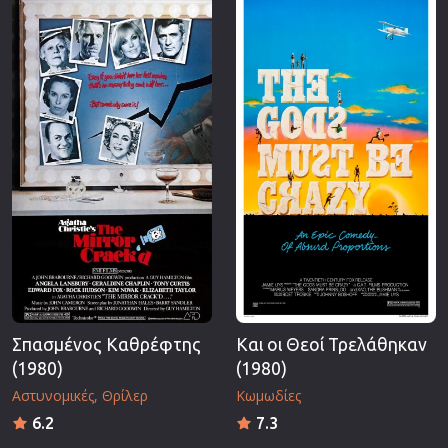
Επιστημονικής Φαντασίας
Εποχής
Ερωτικές
Ευρωπαικός Κινηματογράφος
Θρησκευτικές
Θρίλερ
Ιστορικές
Καταστροφής
Κλασσικές
Σπασμένος Καθρέφτης
Και οι Θεοί Τρελάθηκαν
(1980)
(1980)
Αστυνομικές
Θρίλερ
Κωμωδίες
6.2
7.3