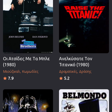
Οι Ατσίδες Mε Tα Μπλε
Ανελκύσατε Tον
(1980)
Τιτανικό (1980)
Μιούζικαλ
Κωμωδίες
Δραματικές
Δράσης
7.9
5.2