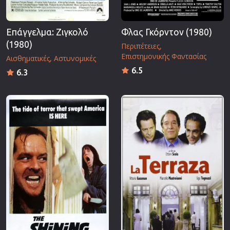
Επάγγελμα: Ζιγκολό
Φλας Γκόρντον (1980)
(1980)
Περιπέτειες
Επιστημονικής Φαντασίας
Αισθηματικές
Αστυνομικές
6.5
6.3