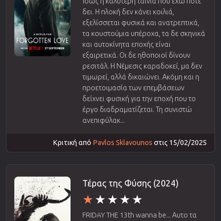
Ίσως η καλύτερη ταινία που έχω ποτέ
δει. Η πλοκή δεν κάνει κοιλιά,
εξελίσσεται φυσικά και ανατρεπτικά,
τα κουστούμια υπέροχα, τα δε σκηνικά
και αυτοκίνητα εποχής είναι
εξαιρετικά. Οι δε ηθοποιοί δίνουν
ρεσιτάλ. Η Νέμεσις καραδοκεί, μα δεν
τιμωρεί, αλλά δικαιώνει. Ακόμη και η
προετοιμασία των επεμβάσεων
δείχνει φυσική για την εποχή που το
έργο διαδραματίζεται. Τη συνιστώ
ανεπιφύλακ...
Κριτική από
Pavlos Sklavounos
στις 15/02/2025
Τέρας της Φύσης (2024)
FRIDAY THE 13th wanna be... Αυτο τα