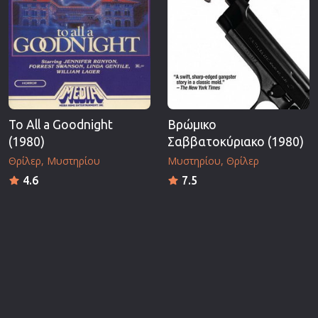
To All a Goodnight
Βρώμικο
(1980)
Σαββατοκύριακο (1980)
Θρίλερ
Μυστηρίου
Μυστηρίου
Θρίλερ
4.6
7.5